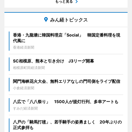
もっと見る
みん経トピックス
香港・九龍塘に韓国料理店「Social」 韓国定番料理を現
代風に
香港経済新聞
SC相模原、熊本と引き分け J3リーグ開幕
相模原町田経済新聞
関門海峡花火大会、無料エリアなしの門司側をライブ配信
小倉経済新聞
八広で「八八祭り」 1500人が提灯行列、多幸アートも
すみだ経済新聞
八戸の「騎馬打毬」、若手騎手の姿勇ましく 20年ぶりの
正式参拝も