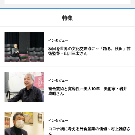
特集
インタビュー
秋田を世界の文化交差点に～「踊る。秋田」芸
術監督・山川三太さん
インタビュー
複合芸術と寛容性～美大10年 美術家・岩井
成昭さん
インタビュー
コロナ禍に考える外食産業の価値～村上雅彦さ
ん