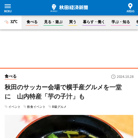
32°C
食べる
見る・遊ぶ
買う
暮らす・働く
学ぶ・知る
食べる
2024.10.28
秋田のサッカー会場で横手産グルメを一堂
に 山内特産「芋の子汁」も
イベント
飲食イベント
B級グルメ