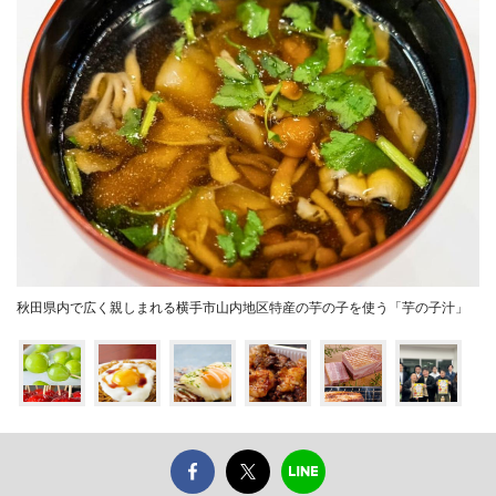
秋田県内で広く親しまれる横手市山内地区特産の芋の子を使う「芋の子汁」