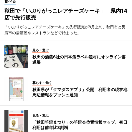
食べる
秋田で「いぶりがっこレアチーズケーキ」 県内14
店で先行販売
「いぶりがっこレアチーズケーキ」の先行販売が8月上旬、秋田市と男
鹿市の居酒屋やレストランなどで始まった。
見る・遊ぶ
秋田の酒蔵6社の日本酒ラベル題材にオンライン書
道展
暮らす・働く
秋田県が「クマダスアプリ」公開 利用者の現在地
周辺情報をプッシュ通知
見る・遊ぶ
「秋田竿燈まつり」の竿燈会位置情報マップ、初日
利用は前年比3割増