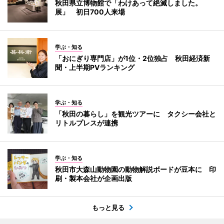
秋田県立博物館で「わけあって絶滅しました。
展」 初日700人来場
学ぶ・知る
「おにぎり専門店」が1位・2位独占 秋田経済新
聞・上半期PVランキング
学ぶ・知る
「秋田の暮らし」を観光ツアーに タクシー会社と
リトルプレスが連携
学ぶ・知る
秋田市大森山動物園の動物解説ボードが豆本に 印
刷・製本会社が企画出版
もっと見る