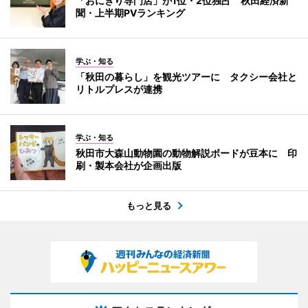
「おにぎり専門店」が1位・2位独占 秋田経済新
聞・上半期PVランキング
学ぶ・知る
「秋田の暮らし」を観光ツアーに タクシー会社と
リトルプレスが連携
学ぶ・知る
秋田市大森山動物園の動物解説ボードが豆本に 印
刷・製本会社が企画出版
もっと見る