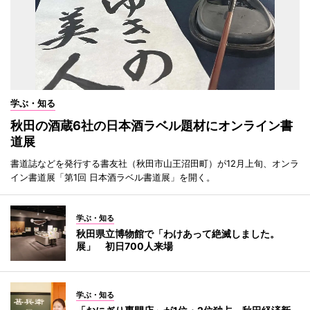
学ぶ・知る
秋田の酒蔵6社の日本酒ラベル題材にオンライン書
道展
書道誌などを発行する書友社（秋田市山王沼田町）が12月上旬、オンラ
イン書道展「第1回 日本酒ラベル書道展」を開く。
学ぶ・知る
秋田県立博物館で「わけあって絶滅しました。
展」 初日700人来場
学ぶ・知る