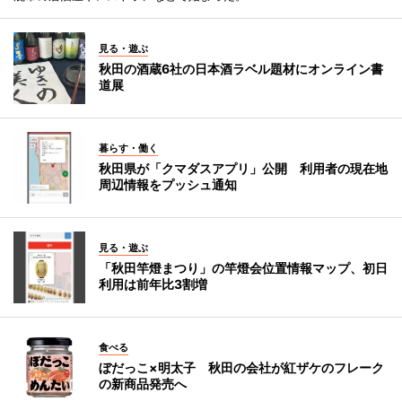
見る・遊ぶ
秋田の酒蔵6社の日本酒ラベル題材にオンライン書
道展
暮らす・働く
秋田県が「クマダスアプリ」公開 利用者の現在地
周辺情報をプッシュ通知
見る・遊ぶ
「秋田竿燈まつり」の竿燈会位置情報マップ、初日
利用は前年比3割増
食べる
ぼだっこ×明太子 秋田の会社が紅ザケのフレーク
の新商品発売へ