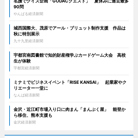
名護でクイズ企画「GODACクエスト」 夏休みに過去最多
90問
やんばる経済新聞
城西国際大、茂原でアール・ブリュット制作支援 作品は
秋に特別展示
九十九里経済新聞
宇都宮南図書館で知的財産権学ぶカードゲーム大会 高校
生が体験
宇都宮経済新聞
ミナミでビジネスイベント「RISE KANSAI」 起業家やク
リエーター一堂に
なんば経済新聞
金沢・近江町市場入り口に肉まん「まんぷく屋」 能登か
ら移住、熊本支援も
金沢経済新聞