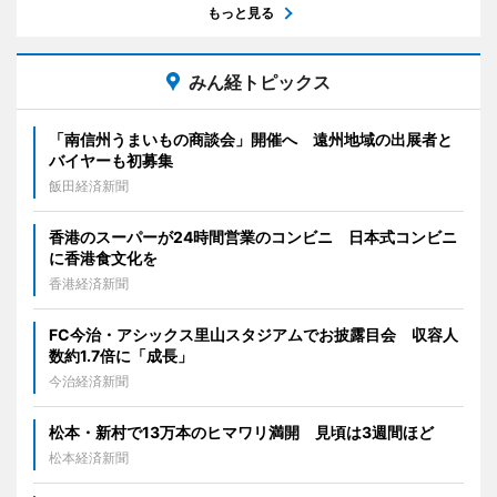
もっと見る
みん経トピックス
「南信州うまいもの商談会」開催へ 遠州地域の出展者と
バイヤーも初募集
飯田経済新聞
香港のスーパーが24時間営業のコンビニ 日本式コンビニ
に香港食文化を
香港経済新聞
FC今治・アシックス里山スタジアムでお披露目会 収容人
数約1.7倍に「成長」
今治経済新聞
松本・新村で13万本のヒマワリ満開 見頃は3週間ほど
松本経済新聞