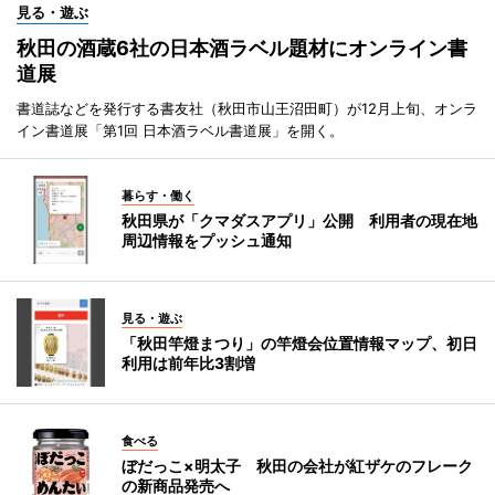
見る・遊ぶ
秋田の酒蔵6社の日本酒ラベル題材にオンライン書
道展
書道誌などを発行する書友社（秋田市山王沼田町）が12月上旬、オンラ
イン書道展「第1回 日本酒ラベル書道展」を開く。
暮らす・働く
秋田県が「クマダスアプリ」公開 利用者の現在地
周辺情報をプッシュ通知
見る・遊ぶ
「秋田竿燈まつり」の竿燈会位置情報マップ、初日
利用は前年比3割増
食べる
ぼだっこ×明太子 秋田の会社が紅ザケのフレーク
の新商品発売へ