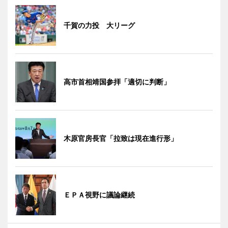
千賀の力投 大リーグ
高市首相靖国参拝「適切に判断」
木原官房長官「拉致は現在進行形」
ＥＰＡ視野に議論継続