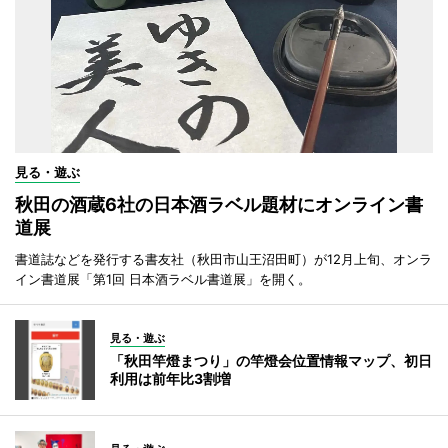
見る・遊ぶ
秋田の酒蔵6社の日本酒ラベル題材にオンライン書
道展
書道誌などを発行する書友社（秋田市山王沼田町）が12月上旬、オンラ
イン書道展「第1回 日本酒ラベル書道展」を開く。
見る・遊ぶ
「秋田竿燈まつり」の竿燈会位置情報マップ、初日
利用は前年比3割増