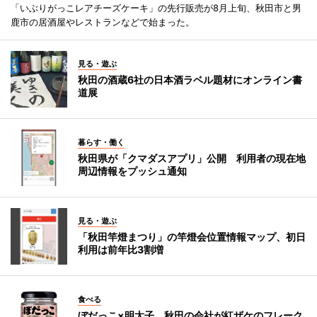
「いぶりがっこレアチーズケーキ」の先行販売が8月上旬、秋田市と男
鹿市の居酒屋やレストランなどで始まった。
見る・遊ぶ
秋田の酒蔵6社の日本酒ラベル題材にオンライン書
道展
暮らす・働く
秋田県が「クマダスアプリ」公開 利用者の現在地
周辺情報をプッシュ通知
見る・遊ぶ
「秋田竿燈まつり」の竿燈会位置情報マップ、初日
利用は前年比3割増
食べる
ぼだっこ×明太子 秋田の会社が紅ザケのフレーク