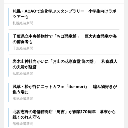
札幌・AOAOで進化学ぶスタンプラリー 小学生向けラボ
ツアーも
札幌経済新聞
千葉県立中央博物館で「ちば恐竜博」 巨大肉食恐竜や海
の捕食者も
千葉経済新聞
岩木山神社向かいに「お山の花彩食堂 龍の憩」 和食職人
の夫婦が経営
弘前経済新聞
浅草・松が谷にニットカフェ「ito-mori」 編み物好きが
集う場に
浅草経済新聞
北習志野の老舗精肉店「鳥吉」が創業170周年 幕末から
続くのれん守る
船橋経済新聞