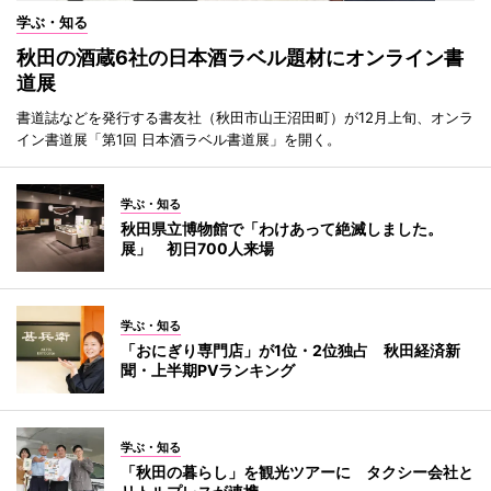
学ぶ・知る
秋田の酒蔵6社の日本酒ラベル題材にオンライン書
道展
書道誌などを発行する書友社（秋田市山王沼田町）が12月上旬、オンラ
イン書道展「第1回 日本酒ラベル書道展」を開く。
学ぶ・知る
秋田県立博物館で「わけあって絶滅しました。
展」 初日700人来場
学ぶ・知る
「おにぎり専門店」が1位・2位独占 秋田経済新
聞・上半期PVランキング
学ぶ・知る
「秋田の暮らし」を観光ツアーに タクシー会社と