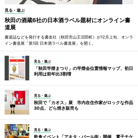
見る・遊ぶ
秋田の酒蔵6社の日本酒ラベル題材にオンライン書
道展
書道誌などを発行する書友社（秋田市山王沼田町）が12月上旬、オンラ
イン書道展「第1回 日本酒ラベル書道展」を開く。
見る・遊ぶ
「秋田竿燈まつり」の竿燈会位置情報マップ、初日
利用は前年比3割増
見る・遊ぶ
秋田で「カオス」展 市内在住作家がロックな作品
30点、どら焼き販売も
見る・遊ぶ
飲食イベント「アキタ・バール街」開催 電子チケ