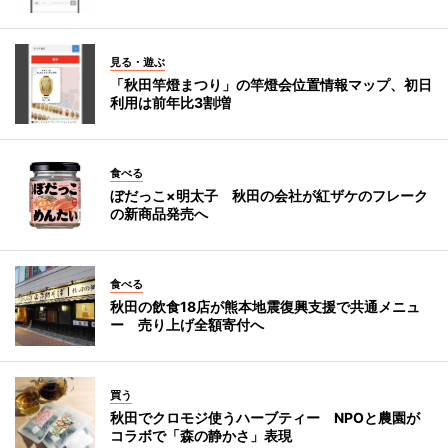
見る・遊ぶ
「秋田竿燈まつり」の竿燈会位置情報マップ、初日
利用は前年比3割増
食べる
ぼだっこ×明太子 秋田の会社が紅ザケのフレーク
の新商品発売へ
食べる
秋田の飲食18店が熊本地震復興支援で共通メニュ
ー 売り上げ全額寄付へ
買う
秋田でクロモジ使うハーブティー NPOと農園が
コラボで「森の静かさ」表現