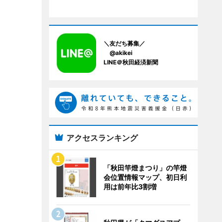
＼友だち募集／
@akikei
LINE＠秋田経済新聞
アクセスランキング
「秋田竿燈まつり」の竿燈
会位置情報マップ、初日利
用は前年比3割増