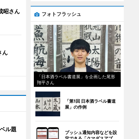
成昭さん
フォトフラッシュ
さん
「日本酒ラベル書道展」を企画した尾形
翔平さん
「第1回 日本酒ラベル書道
展」の作例
ベル題
プッシュ通知内容などを設
定できる「クマダスアプ