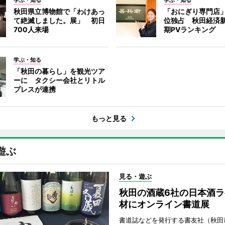
学ぶ・知る
学ぶ・知る
秋田県立博物館で「わけあっ
「おにぎり専門店」
て絶滅しました。展」 初日
位独占 秋田経済
700人来場
期PVランキング
学ぶ・知る
「秋田の暮らし」を観光ツア
ーに タクシー会社とリトル
プレスが連携
もっと見る
遊ぶ
見る・遊ぶ
秋田の酒蔵6社の日本酒ラ
材にオンライン書道展
書道誌などを発行する書友社（秋田