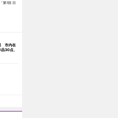
「第1回 日
展 市内在
品30点、