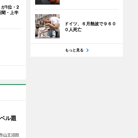
が1位・2
新聞・上半
ドイツ、６月熱波で９６０
０人死亡
もっと見る
ベル題
市山王沼田