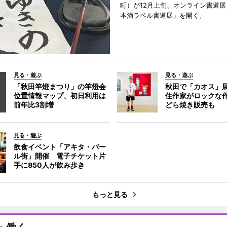
町）が12月上旬、オンライン書道展
本酒ラベル書道展」を開く。
見る・遊ぶ
見る・遊ぶ
「秋田竿燈まつり」の竿燈会
秋田で「カオス」
位置情報マップ、初日利用は
住作家がロックな作
前年比3割増
どら焼き販売も
見る・遊ぶ
飲食イベント「アキタ・バー
ル街」開催 電子チケット片
手に850人が飲み歩き
もっと見る