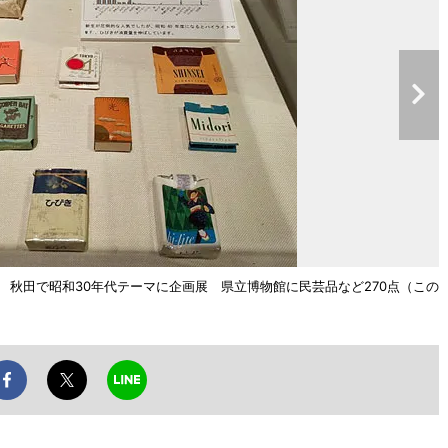
ジ
秋田で昭和30年代テーマに企画展 県立博物館に民芸品など270点（この