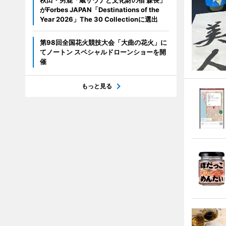
秋田・男鹿「蔵サウナと文化財の宿 森長」
がForbes JAPAN「Destinations of the
Year 2026」The 30 Collectionに選出
第98回全国花火競技大会「大曲の花火」に
てノートン スペシャルドローンショーを開
催
もっと見る