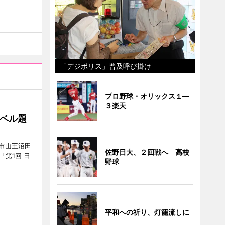
「デジポリス」普及呼び掛け
プロ野球・オリックス１―
３楽天
ベル題
市山王沼田
佐野日大、２回戦へ 高校
「第1回 日
野球
平和への祈り、灯籠流しに