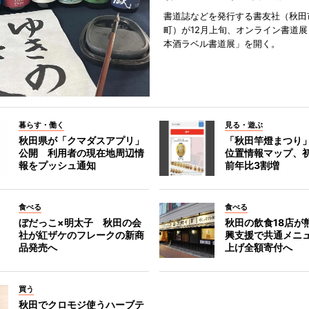
書道誌などを発行する書友社（秋田
町）が12月上旬、オンライン書道展
本酒ラベル書道展」を開く。
暮らす・働く
見る・遊ぶ
秋田県が「クマダスアプリ」
「秋田竿燈まつり
公開 利用者の現在地周辺情
位置情報マップ、
報をプッシュ通知
前年比3割増
食べる
食べる
ぼだっこ×明太子 秋田の会
秋田の飲食18店が
社が紅ザケのフレークの新商
興支援で共通メニ
品発売へ
上げ全額寄付へ
買う
秋田でクロモジ使うハーブテ