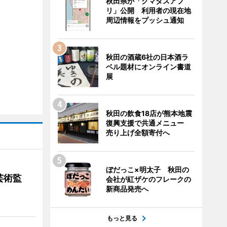
秋田県が「クマダスアプ
リ」公開 利用者の現在地
周辺情報をプッシュ通知
秋田の酒蔵6社の日本酒ラ
ベル題材にオンライン書道
展
秋田の飲食18店が熊本地震
復興支援で共通メニュー
売り上げ全額寄付へ
ぼだっこ×明太子 秋田の
芸術監
会社が紅ザケのフレークの
新商品発売へ
もっと見る