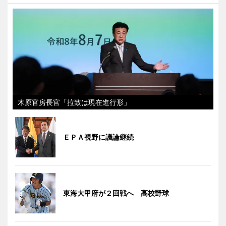
木原官房長官「拉致は現在進行形」
ＥＰＡ視野に議論継続
東海大甲府が２回戦へ 高校野球