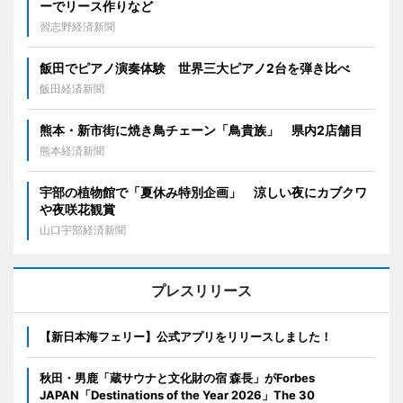
ーでリース作りなど
習志野経済新聞
飯田でピアノ演奏体験 世界三大ピアノ2台を弾き比べ
飯田経済新聞
熊本・新市街に焼き鳥チェーン「鳥貴族」 県内2店舗目
熊本経済新聞
宇部の植物館で「夏休み特別企画」 涼しい夜にカブクワ
や夜咲花観賞
山口宇部経済新聞
プレスリリース
【新日本海フェリー】公式アプリをリリースしました！
秋田・男鹿「蔵サウナと文化財の宿 森長」がForbes
JAPAN「Destinations of the Year 2026」The 30