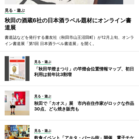
見る・遊ぶ
秋田の酒蔵6社の日本酒ラベル題材にオンライン書
道展
書道誌などを発行する書友社（秋田市山王沼田町）が12月上旬、オンラ
イン書道展「第1回 日本酒ラベル書道展」を開く。
見る・遊ぶ
「秋田竿燈まつり」の竿燈会位置情報マップ、初日
利用は前年比3割増
見る・遊ぶ
秋田で「カオス」展 市内在住作家がロックな作品
30点、どら焼き販売も
見る・遊ぶ
飲食イベント「アキタ・バール街」開催 電子チケ