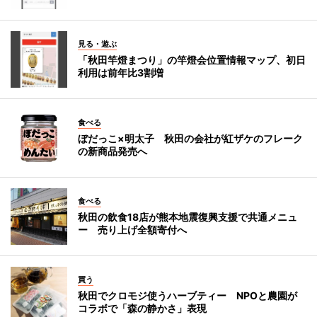
見る・遊ぶ
「秋田竿燈まつり」の竿燈会位置情報マップ、初日
利用は前年比3割増
食べる
ぼだっこ×明太子 秋田の会社が紅ザケのフレーク
の新商品発売へ
食べる
秋田の飲食18店が熊本地震復興支援で共通メニュ
ー 売り上げ全額寄付へ
買う
秋田でクロモジ使うハーブティー NPOと農園が
コラボで「森の静かさ」表現