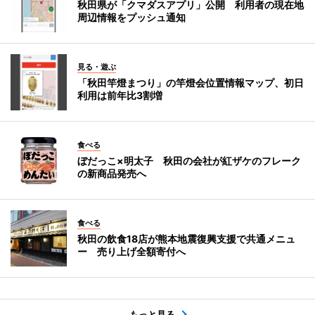
秋田県が「クマダスアプリ」公開 利用者の現在地
周辺情報をプッシュ通知
見る・遊ぶ
「秋田竿燈まつり」の竿燈会位置情報マップ、初日
利用は前年比3割増
食べる
ぼだっこ×明太子 秋田の会社が紅ザケのフレーク
の新商品発売へ
食べる
秋田の飲食18店が熊本地震復興支援で共通メニュ
ー 売り上げ全額寄付へ
もっと見る