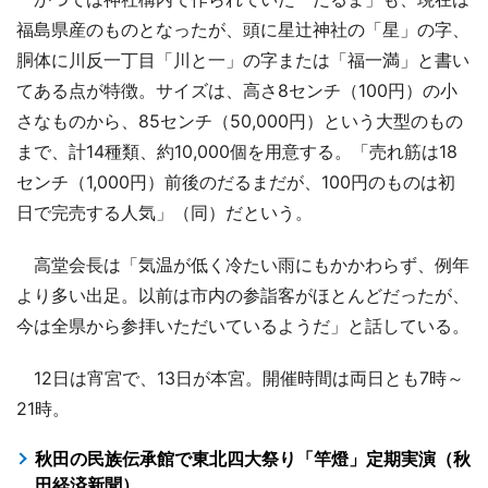
福島県産のものとなったが、頭に星辻神社の「星」の字、
胴体に川反一丁目「川と一」の字または「福一満」と書い
てある点が特徴。サイズは、高さ8センチ（100円）の小
さなものから、85センチ（50,000円）という大型のもの
まで、計14種類、約10,000個を用意する。「売れ筋は18
センチ（1,000円）前後のだるまだが、100円のものは初
日で完売する人気」（同）だという。
高堂会長は「気温が低く冷たい雨にもかかわらず、例年
より多い出足。以前は市内の参詣客がほとんどだったが、
今は全県から参拝いただいているようだ」と話している。
12日は宵宮で、13日が本宮。開催時間は両日とも7時～
21時。
秋田の民族伝承館で東北四大祭り「竿燈」定期実演（秋
田経済新聞）