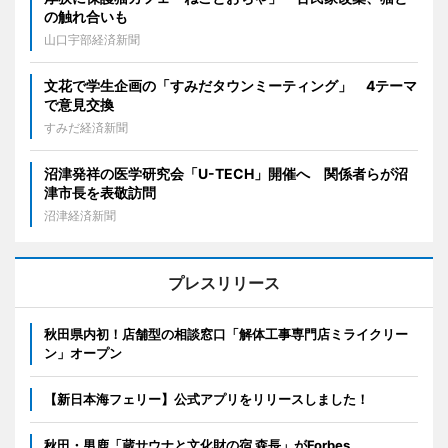
の触れ合いも
山口宇部経済新聞
文花で学生企画の「すみだタウンミーティング」 4テーマ
で意見交換
すみだ経済新聞
沼津発祥の医学研究会「U-TECH」開催へ 関係者らが沼
津市長を表敬訪問
沼津経済新聞
プレスリリース
秋田県内初！店舗型の相談窓口「解体工事専門店ミライクリー
ン」オープン
【新日本海フェリー】公式アプリをリリースしました！
秋田・男鹿「蔵サウナと文化財の宿 森長」がForbes