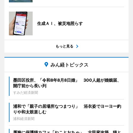
生成ＡＩ、被災地照らす
もっと見る
みん経トピックス
墨田区役所、「令和8年8月8日婚」 300人超が婚姻届、
開庁前から長い列
すみだ経済新聞
浦和で「親子の居場所なつまつり」 浴衣姿でヨーヨー釣
りや和太鼓楽しむ
浦和経済新聞
厚狭に保護猫カフェ「ねことおちゃ」 古民家改築、猫と