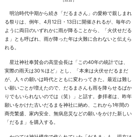
明治時代中期から続き「だるまさん」の愛称で親しまれ
る祭りは、例年、4月12日・13日に開催されるが、毎年の
ように両日のいずれかに雨が降ることから、「火伏せだる
ま」とも呼ばれ、雨が降った年は火難に合わないと伝えら
れる。
星辻神社奉賛会の高堂会長は「この40年の統計では、
実際の雨天は30％ほど」とし、「本来は火伏せだるまだ
が、人々の願いは時代とともに変わってきた。最近は難し
い願いごとが増えたので、だるまさんも雨を降らせるばか
りでもいられないのでは（笑）」と話す。参拝者は、昨年
願いをかけた古いだるまを神社に納め、これから1年間の
商売繁盛、家内安全、無病息災などの願いをかけた新しい
「だるま」を購入する。
かつては神社構内で作られていた「だるま」も、現在は