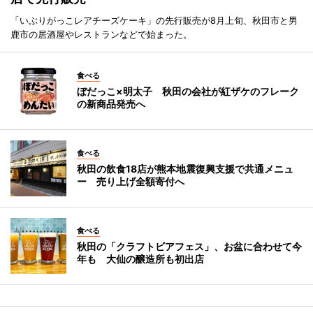
「いぶりがっこレアチーズケーキ」の先行販売が8月上旬、秋田市と男
鹿市の居酒屋やレストランなどで始まった。
食べる
ぼだっこ×明太子 秋田の会社が紅ザケのフレーク
の新商品発売へ
食べる
秋田の飲食18店が熊本地震復興支援で共通メニュ
ー 売り上げ全額寄付へ
食べる
秋田の「クラフトビアフェス」、お盆に合わせて今
年も 大仙の醸造所も初出店