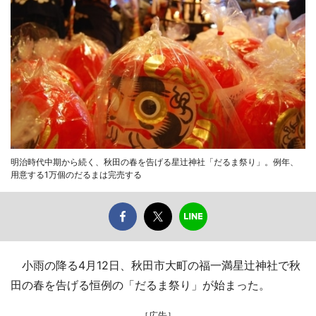
明治時代中期から続く、秋田の春を告げる星辻神社「だるま祭り」。例年、
用意する1万個のだるまは完売する
小雨の降る4月12日、秋田市大町の福一満星辻神社で秋
田の春を告げる恒例の「だるま祭り」が始まった。
［広告］