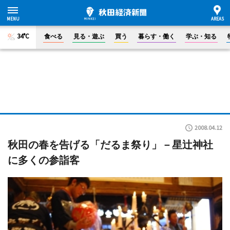
34°C
食べる
見る・遊ぶ
買う
暮らす・働く
学ぶ・知る
2008.04.12
秋田の春を告げる「だるま祭り」－星辻神社
に多くの参詣客