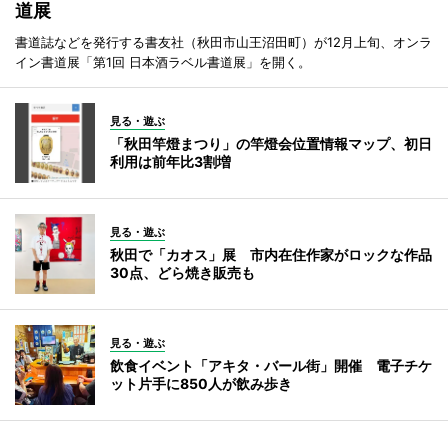
道展
書道誌などを発行する書友社（秋田市山王沼田町）が12月上旬、オンラ
イン書道展「第1回 日本酒ラベル書道展」を開く。
見る・遊ぶ
「秋田竿燈まつり」の竿燈会位置情報マップ、初日
利用は前年比3割増
見る・遊ぶ
秋田で「カオス」展 市内在住作家がロックな作品
30点、どら焼き販売も
見る・遊ぶ
飲食イベント「アキタ・バール街」開催 電子チケ
ット片手に850人が飲み歩き