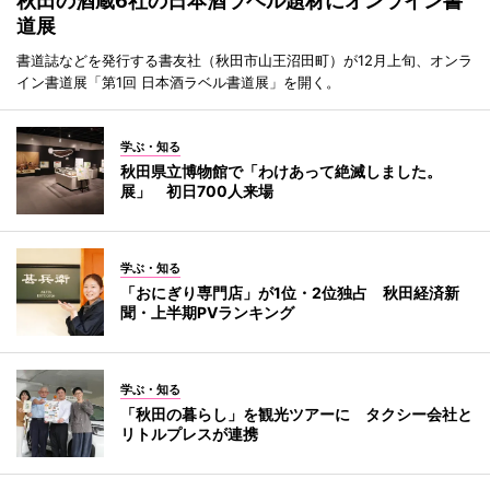
秋田の酒蔵6社の日本酒ラベル題材にオンライン書
道展
書道誌などを発行する書友社（秋田市山王沼田町）が12月上旬、オンラ
イン書道展「第1回 日本酒ラベル書道展」を開く。
学ぶ・知る
秋田県立博物館で「わけあって絶滅しました。
展」 初日700人来場
学ぶ・知る
「おにぎり専門店」が1位・2位独占 秋田経済新
聞・上半期PVランキング
学ぶ・知る
「秋田の暮らし」を観光ツアーに タクシー会社と
リトルプレスが連携