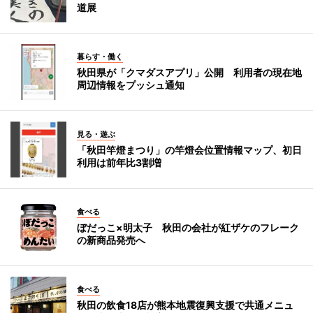
道展
暮らす・働く
秋田県が「クマダスアプリ」公開 利用者の現在地
周辺情報をプッシュ通知
見る・遊ぶ
「秋田竿燈まつり」の竿燈会位置情報マップ、初日
利用は前年比3割増
食べる
ぼだっこ×明太子 秋田の会社が紅ザケのフレーク
の新商品発売へ
食べる
秋田の飲食18店が熊本地震復興支援で共通メニュ