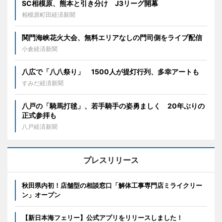
SC相模原、熊本と引き分け J3リーグ開幕
相模原町田経済新聞
関門海峡花火大会、無料エリアなしの門司側をライブ配信
小倉経済新聞
八広で「八八祭り」 1500人が提灯行列、多幸アートも
すみだ経済新聞
八戸の「騎馬打毬」、若手騎手の姿勇ましく 20年ぶりの
正式参拝も
八戸経済新聞
プレスリリース
秋田県内初！店舗型の相談窓口「解体工事専門店ミライクリー
ン」オープン
【新日本海フェリー】公式アプリをリリースしました！