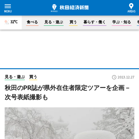
32°C
食べる
見る・遊ぶ
買う
暮らす・働く
学ぶ・知る
見る・遊ぶ
買う
2013.12.27
秋田のPR誌が県外在住者限定ツアーを企画－
次号表紙撮影も