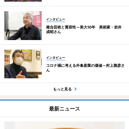
インタビュー
複合芸術と寛容性～美大10年 美術家・岩井
成昭さん
インタビュー
コロナ禍に考える外食産業の価値～村上雅彦さ
ん
もっと見る
最新ニュース