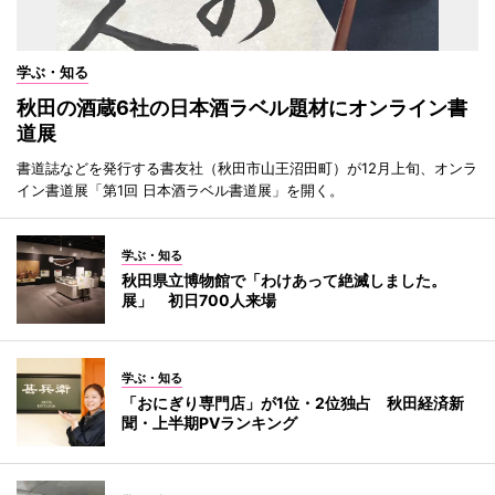
学ぶ・知る
秋田の酒蔵6社の日本酒ラベル題材にオンライン書
道展
書道誌などを発行する書友社（秋田市山王沼田町）が12月上旬、オンラ
イン書道展「第1回 日本酒ラベル書道展」を開く。
学ぶ・知る
秋田県立博物館で「わけあって絶滅しました。
展」 初日700人来場
学ぶ・知る
「おにぎり専門店」が1位・2位独占 秋田経済新
聞・上半期PVランキング