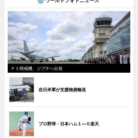
ワールドフォトニュース
Ｐ１哨戒機、ジブチへ出発
在日米軍が支援物資輸送
プロ野球・日本ハム１―０楽天