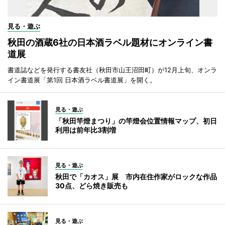
見る・遊ぶ
秋田の酒蔵6社の日本酒ラベル題材にオンライン書
道展
書道誌などを発行する書友社（秋田市山王沼田町）が12月上旬、オンラ
イン書道展「第1回 日本酒ラベル書道展」を開く。
見る・遊ぶ
「秋田竿燈まつり」の竿燈会位置情報マップ、初日
利用は前年比3割増
見る・遊ぶ
秋田で「カオス」展 市内在住作家がロックな作品
30点、どら焼き販売も
見る・遊ぶ