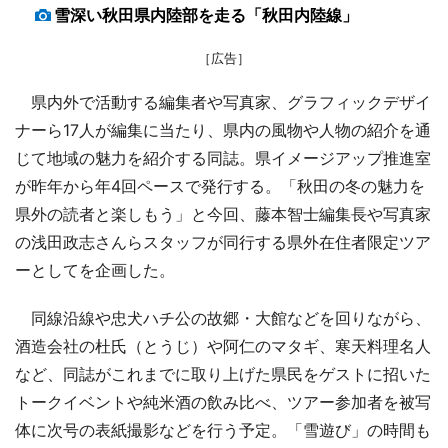
雪深い秋田県内陸部を走る「秋田内陸線」
［広告］
県内外で活動する編集者や写真家、グラフィックデザイ
ナーら17人が編集に当たり、県内の風物や人物の紹介を通
じて地域の魅力を紹介する同誌。県イメージアップ推進室
が昨年から年4回ペースで発行する。「秋田の冬の魅力を
県外の読者と楽しもう」と今回、藤本智士編集長や写真家
の浅田政志さんらスタッフが同行する県外在住者限定ツア
ーとしてを企画した。
同線沿線や忠犬ハチ公の故郷・大館などを回りながら、
酒造会社の杜氏（とうじ）や阿仁のマタギ、寒天料理名人
など、同誌がこれまでに取り上げた県民をゲストに招いた
トークイベントや純米酒の飲み比べ、ツアー参加者を被写
体に次号の表紙撮影などを行う予定。「雪遊び」の時間も