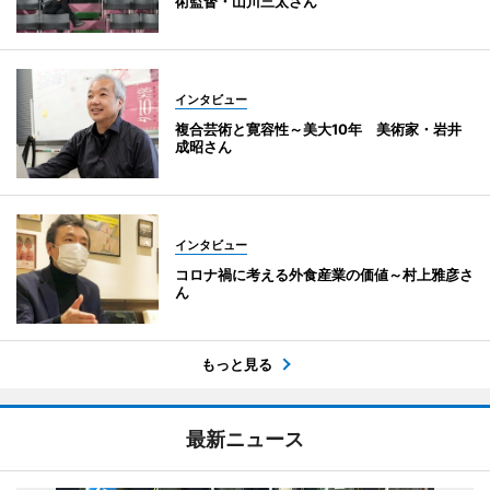
術監督・山川三太さん
インタビュー
複合芸術と寛容性～美大10年 美術家・岩井
成昭さん
インタビュー
コロナ禍に考える外食産業の価値～村上雅彦さ
ん
もっと見る
最新ニュース