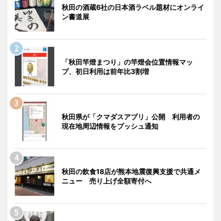
秋田の酒蔵6社の日本酒ラベル題材にオンライ
ン書道展
「秋田竿燈まつり」の竿燈会位置情報マッ
プ、初日利用は前年比3割増
秋田県が「クマダスアプリ」公開 利用者の
現在地周辺情報をプッシュ通知
秋田の飲食18店が熊本地震復興支援で共通メ
ニュー 売り上げ全額寄付へ