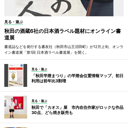
見る・遊ぶ
秋田の酒蔵6社の日本酒ラベル題材にオンライン書
道展
書道誌などを発行する書友社（秋田市山王沼田町）が12月上旬、オンラ
イン書道展「第1回 日本酒ラベル書道展」を開く。
見る・遊ぶ
「秋田竿燈まつり」の竿燈会位置情報マップ、初日
利用は前年比3割増
見る・遊ぶ
秋田で「カオス」展 市内在住作家がロックな作品
30点、どら焼き販売も