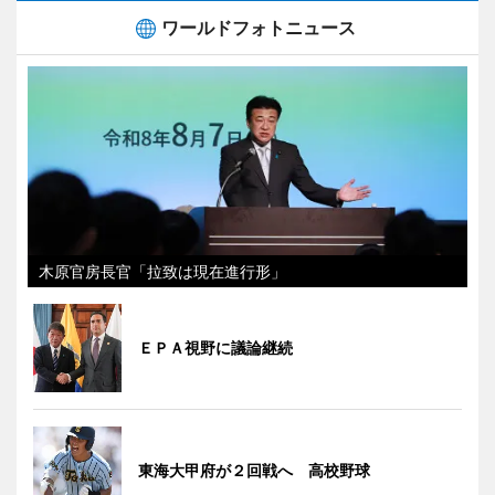
ワールドフォトニュース
木原官房長官「拉致は現在進行形」
ＥＰＡ視野に議論継続
東海大甲府が２回戦へ 高校野球