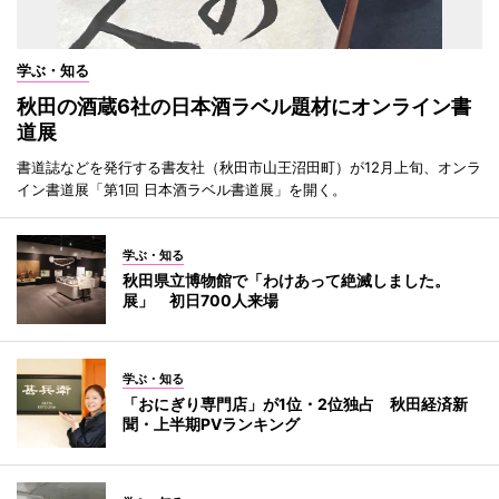
学ぶ・知る
秋田の酒蔵6社の日本酒ラベル題材にオンライン書
道展
書道誌などを発行する書友社（秋田市山王沼田町）が12月上旬、オンラ
イン書道展「第1回 日本酒ラベル書道展」を開く。
学ぶ・知る
秋田県立博物館で「わけあって絶滅しました。
展」 初日700人来場
学ぶ・知る
「おにぎり専門店」が1位・2位独占 秋田経済新
聞・上半期PVランキング