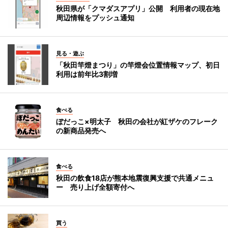
秋田県が「クマダスアプリ」公開 利用者の現在地
周辺情報をプッシュ通知
見る・遊ぶ
「秋田竿燈まつり」の竿燈会位置情報マップ、初日
利用は前年比3割増
食べる
ぼだっこ×明太子 秋田の会社が紅ザケのフレーク
の新商品発売へ
食べる
秋田の飲食18店が熊本地震復興支援で共通メニュ
ー 売り上げ全額寄付へ
買う