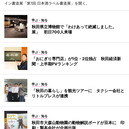
イン書道展「第1回 日本酒ラベル書道展」を開く。
学ぶ・知る
秋田県立博物館で「わけあって絶滅しました。
展」 初日700人来場
学ぶ・知る
「おにぎり専門店」が1位・2位独占 秋田経済新
聞・上半期PVランキング
学ぶ・知る
「秋田の暮らし」を観光ツアーに タクシー会社と
リトルプレスが連携
学ぶ・知る
秋田市大森山動物園の動物解説ボードが豆本に 印
刷・製本会社が企画出版