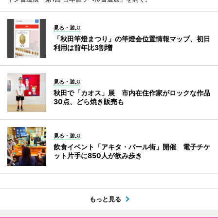
見る・遊ぶ
「秋田竿燈まつり」の竿燈会位置情報マップ、初日
利用は前年比3割増
見る・遊ぶ
秋田で「カオス」展 市内在住作家がロックな作品
30点、どら焼き販売も
見る・遊ぶ
飲食イベント「アキタ・バール街」開催 電子チケ
ット片手に850人が飲み歩き
もっと見る