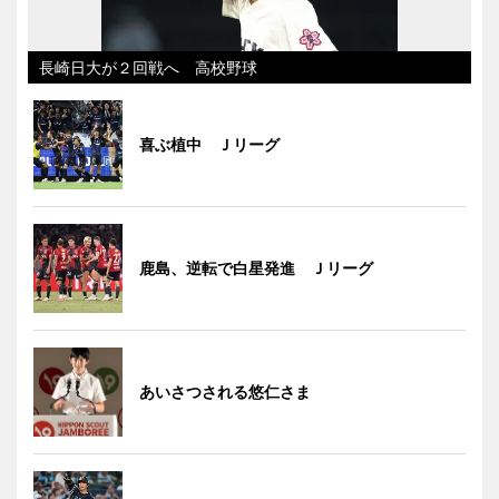
長崎日大が２回戦へ 高校野球
喜ぶ植中 Ｊリーグ
鹿島、逆転で白星発進 Ｊリーグ
あいさつされる悠仁さま