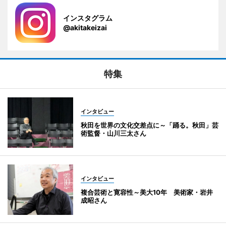
インスタグラム
@akitakeizai
特集
インタビュー
秋田を世界の文化交差点に～「踊る。秋田」芸
術監督・山川三太さん
インタビュー
複合芸術と寛容性～美大10年 美術家・岩井
成昭さん