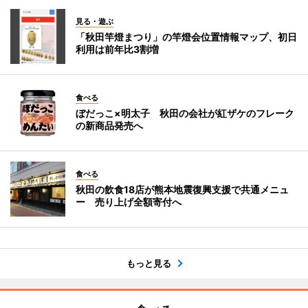
見る・遊ぶ
「秋田竿燈まつり」の竿燈会位置情報マップ、初日
利用は前年比3割増
食べる
ぼだっこ×明太子 秋田の会社が紅ザケのフレーク
の新商品発売へ
食べる
秋田の飲食18店が熊本地震復興支援で共通メニュ
ー 売り上げ全額寄付へ
もっと見る