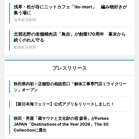
浅草・松が谷にニットカフェ「ito-mori」 編み物好きが
集う場に
浅草経済新聞
北習志野の老舗精肉店「鳥吉」が創業170周年 幕末から
続くのれん守る
船橋経済新聞
プレスリリース
秋田県内初！店舗型の相談窓口「解体工事専門店ミライクリー
ン」オープン
【新日本海フェリー】公式アプリをリリースしました！
秋田・男鹿「蔵サウナと文化財の宿 森長」がForbes
JAPAN「Destinations of the Year 2026」The 30
Collectionに選出