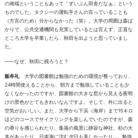
の南端ということもあって「ずいぶん田舎だなぁ」という
ものでした。タクシーの運転手さんの言っていることも
（方言のため）分からなかった（笑）。大学の周囲は森ば
かりで、公共交通機関も充実しているとは言えず、正直な
ところ大学を卒業したら、秋田を出ようと思っていまし
た。
――なぜ、秋田に残ろうと？
飯牟礼
大学の図書館は勉強のための環境が整っており、
24時間使えることから、朝方まで勉強していることも少
なくなかったのですが、図書館の大きな窓から見える夜明
けの景色がとてもきれいなんですよ。そして、外に出ると
空気がおいしい。また、大学から下浜（海岸）まで15キロ
ほどのコースでサイクリングを楽しんでいたのですが、森
の香りを感じられたり、集落の風景に静寂な神社、杉の大
木があったり、日本海に沈む夕日も美しかったり…。勉強