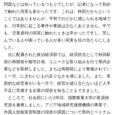
問題などは知っているつもりでしたが、記者になって初め
て触れた現実も多かったです。これは、秋田だからという
ことではありませんが、平和でのどかに感じられる地域で
も、日常的に起こる事件や事故は少なくありません。中で
も、児童虐待の現実に触れたときは辛かったですし、苦し
んでいる人や困っている人が多い現実を目の当たりにしま
した。
次に配属された政治経済部では、経済担当として秋田駅
前の再開発や都市計画、ユニークな取り組みを行う県内企
業などを取材しました。まちは再開発により整備されてい
く一方、にぎわいにもの足りなさを感じました。また、革
新的な経営者がいる一方で、経営が成り立たないほど人手
不足に苦慮する企業の現状を知ることもできました。
ところで、社会部にいた2年目、国際教養大学の客員研
究員を兼務しました。アジア地域研究連携機構の事業で、
外国人技能実習制度の現状や課題について県内とベトナム