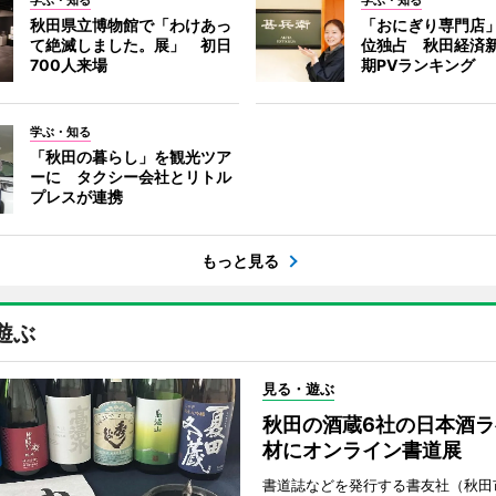
学ぶ・知る
学ぶ・知る
秋田県立博物館で「わけあっ
「おにぎり専門店」
て絶滅しました。展」 初日
位独占 秋田経済
700人来場
期PVランキング
学ぶ・知る
「秋田の暮らし」を観光ツア
ーに タクシー会社とリトル
プレスが連携
もっと見る
遊ぶ
見る・遊ぶ
秋田の酒蔵6社の日本酒ラ
材にオンライン書道展
書道誌などを発行する書友社（秋田