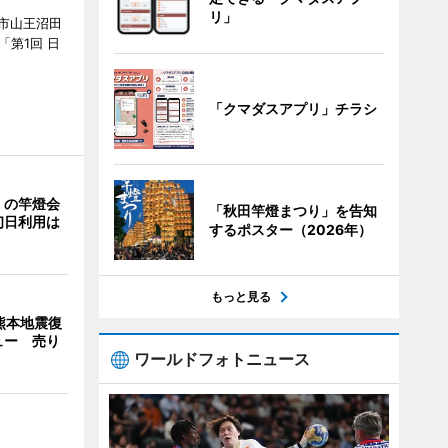
リ」
市山王沼田
「第1回 日
「クマダスアプリ」チラシ
」の竿燈会
「秋田竿燈まつり」を告知
初日利用は
するポスター（2026年）
もっと見る
熊本地震復
ュー 売り
ワールドフォトニュース