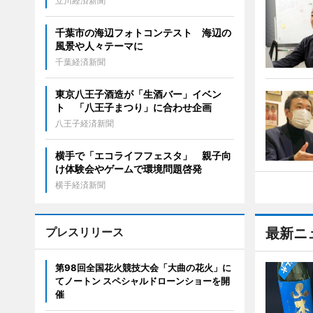
立川経済新聞
千葉市の海辺フォトコンテスト 海辺の
風景や人々テーマに
千葉経済新聞
東京八王子酒造が「生酒バー」イベン
ト 「八王子まつり」に合わせ企画
八王子経済新聞
横手で「エコライフフェスタ」 親子向
け体験会やゲームで環境問題啓発
横手経済新聞
プレスリリース
最新ニ
第98回全国花火競技大会「大曲の花火」に
てノートン スペシャルドローンショーを開
催