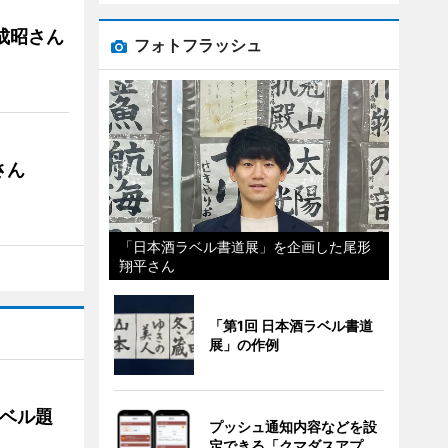
成昭さん
フォトフラッシュ
さん
「日本酒ラベル書道展」を企画した尾形
翔平さん
「第1回 日本酒ラベル書道
展」の作例
ベル題
プッシュ通知内容などを設
定できる「クマダスアプ