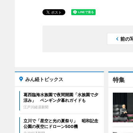
前の
みん経トピックス
特集
葛西臨海水族園で夜間開園「水族園で夕
涼み」 ペンギン夕暮れガイドも
江戸川経済新聞
立川で「星空と光の夏祭り」 昭和記念
公園の夜空にドローン500機