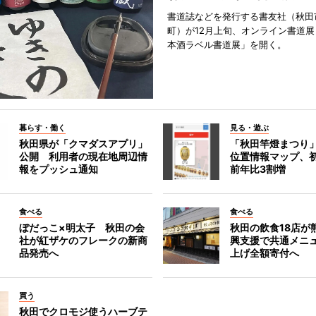
書道誌などを発行する書友社（秋田
町）が12月上旬、オンライン書道展
本酒ラベル書道展」を開く。
暮らす・働く
見る・遊ぶ
秋田県が「クマダスアプリ」
「秋田竿燈まつり
公開 利用者の現在地周辺情
位置情報マップ、
報をプッシュ通知
前年比3割増
食べる
食べる
ぼだっこ×明太子 秋田の会
秋田の飲食18店が
社が紅ザケのフレークの新商
興支援で共通メニ
品発売へ
上げ全額寄付へ
買う
秋田でクロモジ使うハーブテ