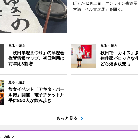
町）が12月上旬、オンライン書道展
本酒ラベル書道展」を開く。
見る・遊ぶ
見る・遊ぶ
「秋田竿燈まつり」の竿燈会
秋田で「カオス」
位置情報マップ、初日利用は
住作家がロックな作
前年比3割増
どら焼き販売も
見る・遊ぶ
飲食イベント「アキタ・バー
ル街」開催 電子チケット片
手に850人が飲み歩き
もっと見る