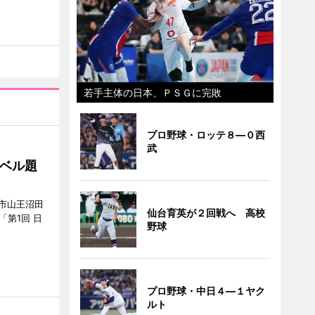
若手主体の日本、ＰＳＧに完敗
プロ野球・ロッテ８―０西
武
ベル題
市山王沼田
仙台育英が２回戦へ 高校
「第1回 日
野球
プロ野球・中日４―１ヤク
ルト