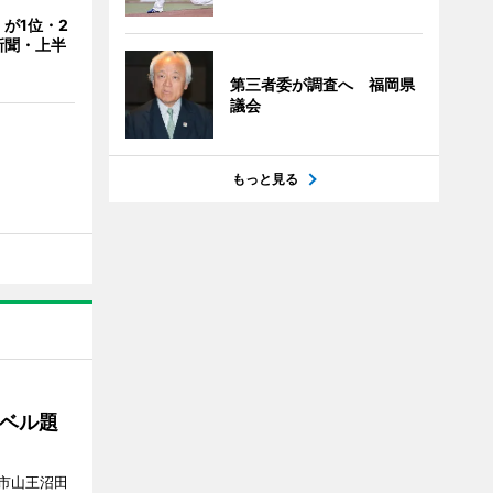
が1位・2
新聞・上半
第三者委が調査へ 福岡県
議会
もっと見る
ベル題
市山王沼田