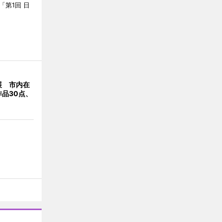
「第1回 日
展 市内在
品30点、