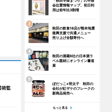
「秋田竿燈まつり」の竿燈
会位置情報マップ、初日利
用は前年比3割増
秋田の飲食18店が熊本地震
復興支援で共通メニュー
売り上げ全額寄付へ
秋田の酒蔵6社の日本酒ラ
ベル題材にオンライン書道
展
ぼだっこ×明太子 秋田の
芸術監
会社が紅ザケのフレークの
新商品発売へ
もっと見る