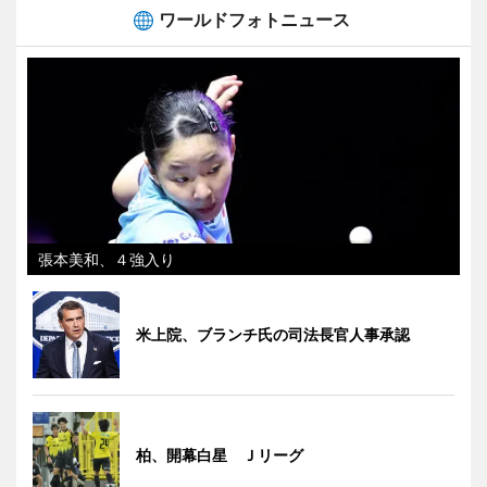
ワールドフォトニュース
張本美和、４強入り
米上院、ブランチ氏の司法長官人事承認
柏、開幕白星 Ｊリーグ