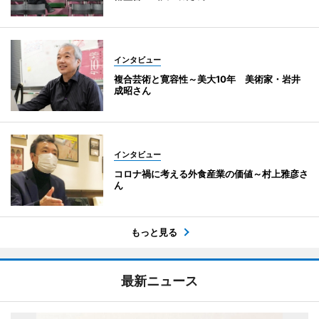
インタビュー
複合芸術と寛容性～美大10年 美術家・岩井
成昭さん
インタビュー
コロナ禍に考える外食産業の価値～村上雅彦さ
ん
もっと見る
最新ニュース