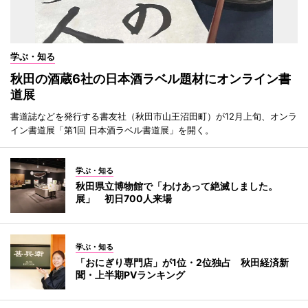
学ぶ・知る
秋田の酒蔵6社の日本酒ラベル題材にオンライン書
道展
書道誌などを発行する書友社（秋田市山王沼田町）が12月上旬、オンラ
イン書道展「第1回 日本酒ラベル書道展」を開く。
学ぶ・知る
秋田県立博物館で「わけあって絶滅しました。
展」 初日700人来場
学ぶ・知る
「おにぎり専門店」が1位・2位独占 秋田経済新
聞・上半期PVランキング