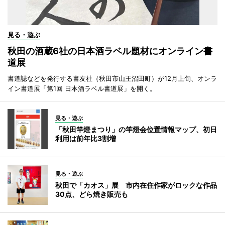
見る・遊ぶ
秋田の酒蔵6社の日本酒ラベル題材にオンライン書
道展
書道誌などを発行する書友社（秋田市山王沼田町）が12月上旬、オンラ
イン書道展「第1回 日本酒ラベル書道展」を開く。
見る・遊ぶ
「秋田竿燈まつり」の竿燈会位置情報マップ、初日
利用は前年比3割増
見る・遊ぶ
秋田で「カオス」展 市内在住作家がロックな作品
30点、どら焼き販売も