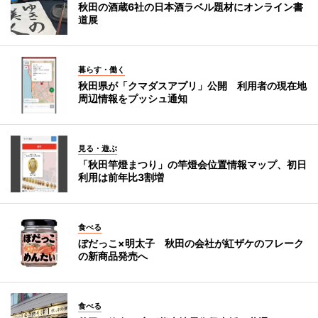
秋田の酒蔵6社の日本酒ラベル題材にオンライン書
道展
暮らす・働く
秋田県が「クマダスアプリ」公開 利用者の現在地
周辺情報をプッシュ通知
見る・遊ぶ
「秋田竿燈まつり」の竿燈会位置情報マップ、初日
利用は前年比3割増
食べる
ぼだっこ×明太子 秋田の会社が紅ザケのフレーク
の新商品発売へ
食べる