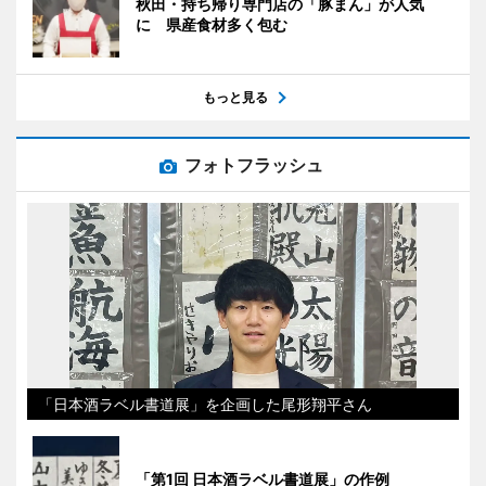
秋田・持ち帰り専門店の「豚まん」が人気
に 県産食材多く包む
もっと見る
フォトフラッシュ
「日本酒ラベル書道展」を企画した尾形翔平さん
「第1回 日本酒ラベル書道展」の作例