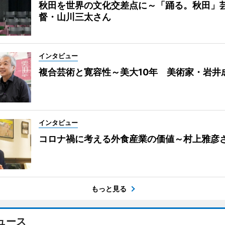
秋田を世界の文化交差点に～「踊る。秋田」
督・山川三太さん
インタビュー
複合芸術と寛容性～美大10年 美術家・岩井
インタビュー
コロナ禍に考える外食産業の価値～村上雅彦
もっと見る
ュース