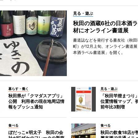
見る・遊ぶ
秋田の酒蔵6社の日本酒ラ
材にオンライン書道展
書道誌などを発行する書友社（秋田
町）が12月上旬、オンライン書道展
本酒ラベル書道展」を開く。
暮らす・働く
見る・遊ぶ
秋田県が「クマダスアプリ」
「秋田竿燈まつり
公開 利用者の現在地周辺情
位置情報マップ、
報をプッシュ通知
前年比3割増
食べる
食べる
ぼだっこ×明太子 秋田の会
秋田の飲食18店が
社が紅ザケのフレークの新商
興支援で共通メニ