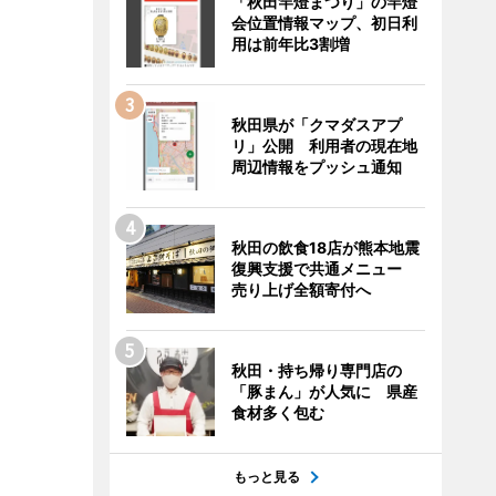
「秋田竿燈まつり」の竿燈
会位置情報マップ、初日利
用は前年比3割増
秋田県が「クマダスアプ
リ」公開 利用者の現在地
周辺情報をプッシュ通知
秋田の飲食18店が熊本地震
復興支援で共通メニュー
売り上げ全額寄付へ
秋田・持ち帰り専門店の
「豚まん」が人気に 県産
食材多く包む
もっと見る