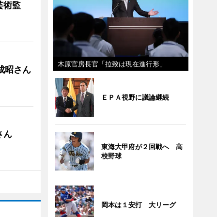
芸術監
木原官房長官「拉致は現在進行形」
成昭さん
ＥＰＡ視野に議論継続
さん
東海大甲府が２回戦へ 高
校野球
岡本は１安打 大リーグ