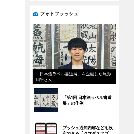
フォトフラッシュ
「日本酒ラベル書道展」を企画した尾形
翔平さん
「第1回 日本酒ラベル書道
展」の作例
プッシュ通知内容などを設
定できる「クマダスアプ