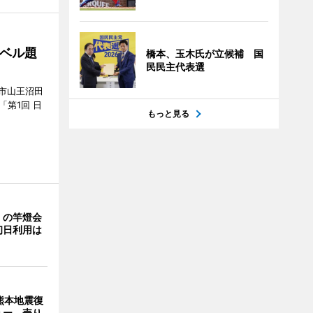
ベル題
橋本、玉木氏が立候補 国
民民主代表選
市山王沼田
「第1回 日
もっと見る
」の竿燈会
初日利用は
熊本地震復
ュー 売り