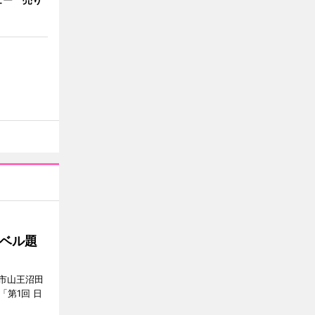
ベル題
市山王沼田
「第1回 日