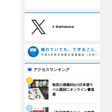
X ＠akitakeizai
アクセスランキング
秋田の酒蔵6社の日本酒ラ
ベル題材にオンライン書道
展