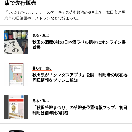
店で先行販売
「いぶりがっこレアチーズケーキ」の先行販売が8月上旬、秋田市と男
鹿市の居酒屋やレストランなどで始まった。
見る・遊ぶ
秋田の酒蔵6社の日本酒ラベル題材にオンライン書
道展
暮らす・働く
秋田県が「クマダスアプリ」公開 利用者の現在地
周辺情報をプッシュ通知
見る・遊ぶ
「秋田竿燈まつり」の竿燈会位置情報マップ、初日
利用は前年比3割増