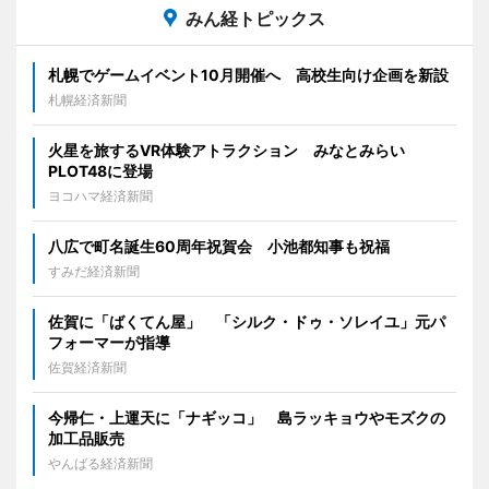
みん経トピックス
札幌でゲームイベント10月開催へ 高校生向け企画を新設
札幌経済新聞
火星を旅するVR体験アトラクション みなとみらい
PLOT48に登場
ヨコハマ経済新聞
八広で町名誕生60周年祝賀会 小池都知事も祝福
すみだ経済新聞
佐賀に「ばくてん屋」 「シルク・ドゥ・ソレイユ」元パ
フォーマーが指導
佐賀経済新聞
今帰仁・上運天に「ナギッコ」 島ラッキョウやモズクの
加工品販売
やんばる経済新聞