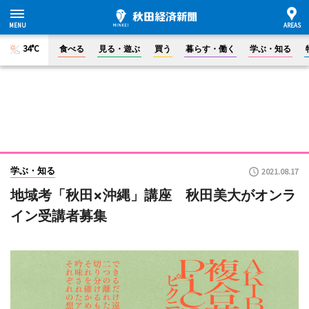
34°C
食べる
見る・遊ぶ
買う
暮らす・働く
学ぶ・知る
学ぶ・知る
2021.08.17
地域考「秋田×沖縄」講座 秋田美大がオンラ
イン受講者募集