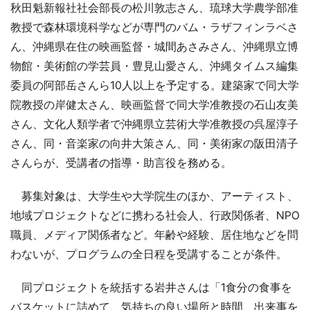
秋田魁新報社社会部長の松川敦志さん、琉球大学農学部准
教授で森林環境科学などが専門のバム・ラザフィンラベさ
ん、沖縄県在住の映画監督・城間あさみさん、沖縄県立博
物館・美術館の学芸員・豊見山愛さん、沖縄タイムス編集
委員の阿部岳さんら10人以上を予定する。建築家で同大学
院教授の岸健太さん、映画監督で同大学准教授の石山友美
さん、文化人類学者で沖縄県立芸術大学准教授の呉屋淳子
さん、同・音楽家の向井大策さん、同・美術家の阪田清子
さんらが、受講者の指導・助言役を務める。
募集対象は、大学生や大学院生のほか、アーティスト、
地域プロジェクトなどに携わる社会人、行政関係者、NPO
職員、メディア関係者など。年齢や経験、居住地などを問
わないが、プログラムの全日程を受講することが条件。
同プロジェクトを統括する岩井さんは「1食分の食事を
バスケットに詰めて、気持ちの良い場所と時間、出来事を