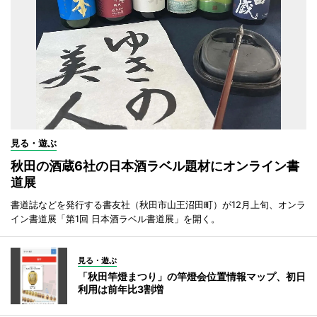
見る・遊ぶ
秋田の酒蔵6社の日本酒ラベル題材にオンライン書
道展
書道誌などを発行する書友社（秋田市山王沼田町）が12月上旬、オンラ
イン書道展「第1回 日本酒ラベル書道展」を開く。
見る・遊ぶ
「秋田竿燈まつり」の竿燈会位置情報マップ、初日
利用は前年比3割増