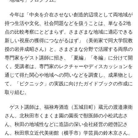
今年は「中央を介在させない創造的辺境として両地域が
持つ生活や文化、社会問題などを扱うことは、単なる2地
点の比較考察にとどまらず、さまざまな地域に適応できる
新しい視座の獲得につながるはず」（美術家で同大学院教
授の岩井成昭さん）と、さまざまな分野で活躍する両県の
専門家をゲスト講師に招き、「夏編」「冬編」に分けて開
く。受講者は、専門家のレクチャーやディスカッションを
通じて得た関心や地域への問いなどを調査し、成果物とし
て、「ピクニック」の実践に向けたガイドブックの作成に
取り組む。
ゲスト講師は、福禄寿酒造（五城目町）蔵元の渡邉康衛
さん、北秋田市くまくま園の園長で獣医師の小松武志さ
ん、秋田の地域性などに造詣の深い会社経営の鐙啓記さ
ん、秋田県立近代美術館（横手市）学芸員の鈴木京さん、