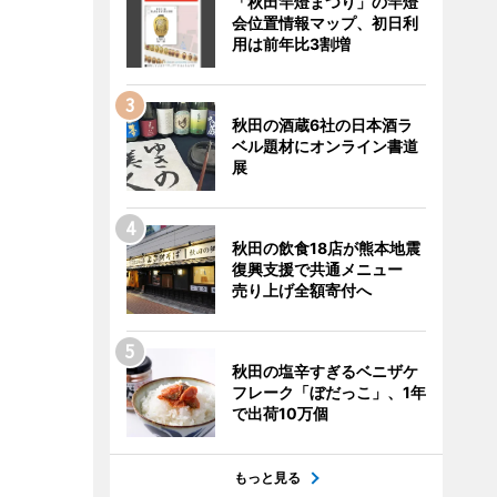
「秋田竿燈まつり」の竿燈
会位置情報マップ、初日利
用は前年比3割増
秋田の酒蔵6社の日本酒ラ
ベル題材にオンライン書道
展
秋田の飲食18店が熊本地震
復興支援で共通メニュー
売り上げ全額寄付へ
秋田の塩辛すぎるベニザケ
フレーク「ぼだっこ」、1年
で出荷10万個
もっと見る