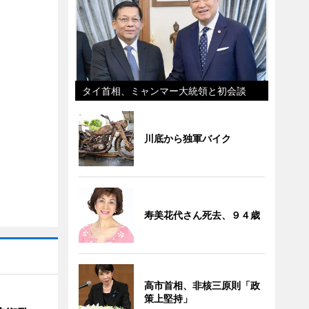
タイ首相、ミャンマー大統領と初会談
川底から独軍バイク
寿美花代さん死去、９４歳
高市首相、非核三原則「政
策上堅持」