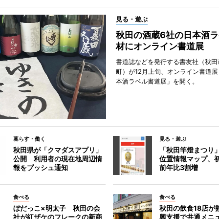
見る・遊ぶ
秋田の酒蔵6社の日本酒ラ
材にオンライン書道展
書道誌などを発行する書友社（秋田
町）が12月上旬、オンライン書道展
本酒ラベル書道展」を開く。
暮らす・働く
見る・遊ぶ
秋田県が「クマダスアプリ」
「秋田竿燈まつり
公開 利用者の現在地周辺情
位置情報マップ、
報をプッシュ通知
前年比3割増
食べる
食べる
ぼだっこ×明太子 秋田の会
秋田の飲食18店が
社が紅ザケのフレークの新商
興支援で共通メニ