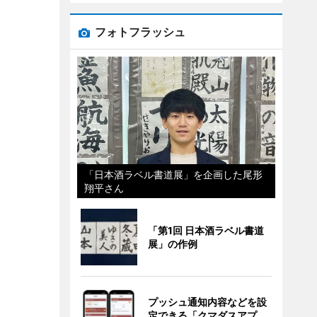
フォトフラッシュ
「日本酒ラベル書道展」を企画した尾形
翔平さん
「第1回 日本酒ラベル書道
展」の作例
プッシュ通知内容などを設
定できる「クマダスアプ