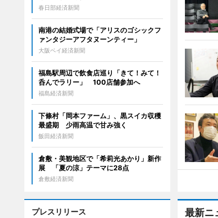
春日部経済新聞
南港の結婚式場で「アリスのゴシックフ
ァンタジーアフタヌーンティー」
大阪ベイ経済新聞
福島駅周辺で飲食店巡り「きて！みて！
呑んでラリー」 100店舗参加へ
福島経済新聞
下條村「岡本ファーム」、黒スイカ収穫
最盛期 少雨高温で甘み強く
飯田経済新聞
倉敷・美観地区で「希莉光あかり」新作
展 「夏の涼」テーマに28点
倉敷経済新聞
プレスリリース
最新ニ