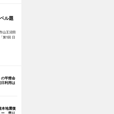
ベル題
市山王沼田
「第1回 日
」の竿燈会
初日利用は
熊本地震復
ュー 売り