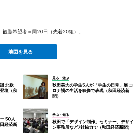
観覧希望者＝同20日（先着20組）。
地図を見る
見る・遊ぶ
談 北欧
秋田美大の学生5人が「学生の日常」展 コ
登壇（秋
ロナ禍の生活を映像で表現（秋田経済新
聞）
学ぶ・知る
 50人
秋田で「デザイン制作」セミナー、デザイ
田経済新
ン事務所など7社協力で（秋田経済新聞）