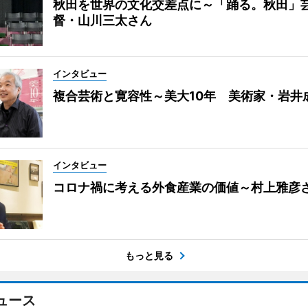
秋田を世界の文化交差点に～「踊る。秋田」
督・山川三太さん
インタビュー
複合芸術と寛容性～美大10年 美術家・岩井
インタビュー
コロナ禍に考える外食産業の価値～村上雅彦
もっと見る
ュース