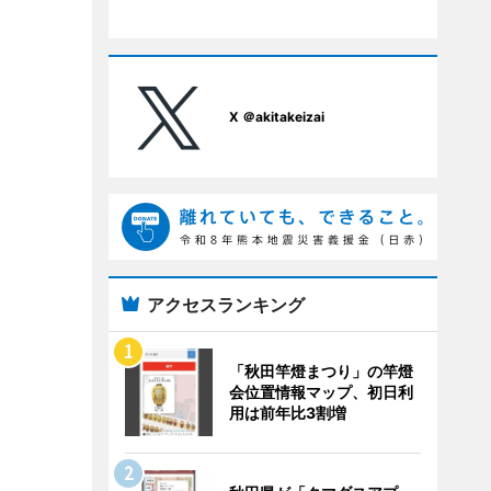
X ＠akitakeizai
アクセスランキング
「秋田竿燈まつり」の竿燈
会位置情報マップ、初日利
用は前年比3割増