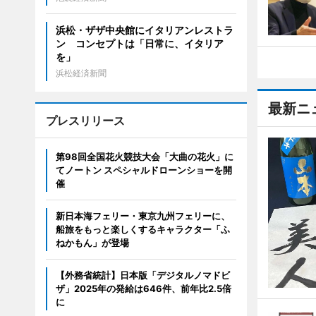
浜松・ザザ中央館にイタリアンレストラ
ン コンセプトは「日常に、イタリア
を」
浜松経済新聞
最新ニ
プレスリリース
第98回全国花火競技大会「大曲の花火」に
てノートン スペシャルドローンショーを開
催
新日本海フェリー・東京九州フェリーに、
船旅をもっと楽しくするキャラクター「ふ
ねかもん」が登場
【外務省統計】日本版「デジタルノマドビ
ザ」2025年の発給は646件、前年比2.5倍
に