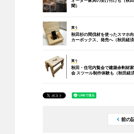
オーダー家具の受け付けも（秋田
聞）
買う
秋田杉の間伐材を使ったスマホ向
カーボックス、発売へ（秋田経済
買う
秋田・住宅内覧会で建築余剰材家
会 スツール制作体験も（秋田経
前の