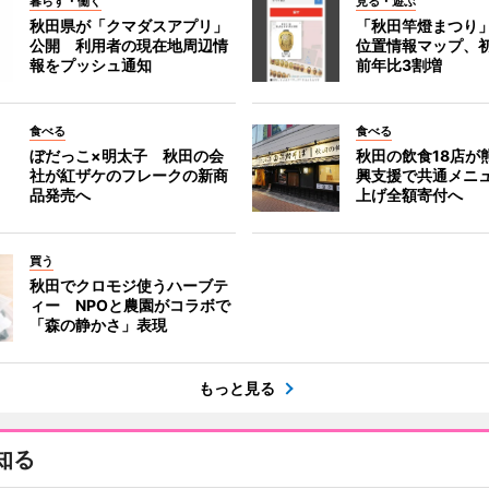
暮らす・働く
見る・遊ぶ
秋田県が「クマダスアプリ」
「秋田竿燈まつり
公開 利用者の現在地周辺情
位置情報マップ、
報をプッシュ通知
前年比3割増
食べる
食べる
ぼだっこ×明太子 秋田の会
秋田の飲食18店が
社が紅ザケのフレークの新商
興支援で共通メニ
品発売へ
上げ全額寄付へ
買う
秋田でクロモジ使うハーブテ
ィー NPOと農園がコラボで
「森の静かさ」表現
もっと見る
知る