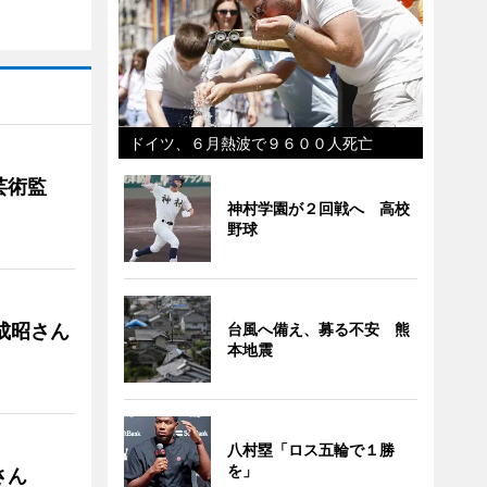
ドイツ、６月熱波で９６００人死亡
芸術監
神村学園が２回戦へ 高校
野球
成昭さん
台風へ備え、募る不安 熊
本地震
八村塁「ロス五輪で１勝
を」
さん