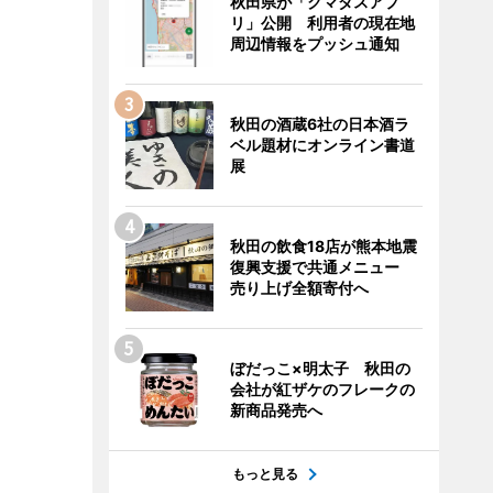
秋田県が「クマダスアプ
リ」公開 利用者の現在地
周辺情報をプッシュ通知
秋田の酒蔵6社の日本酒ラ
ベル題材にオンライン書道
展
秋田の飲食18店が熊本地震
復興支援で共通メニュー
売り上げ全額寄付へ
ぼだっこ×明太子 秋田の
会社が紅ザケのフレークの
新商品発売へ
もっと見る