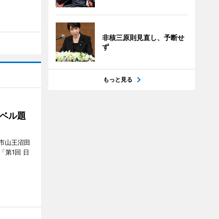
非核三原則見直し、予断せ
ず
もっと見る
ベル題
市山王沼田
「第1回 日