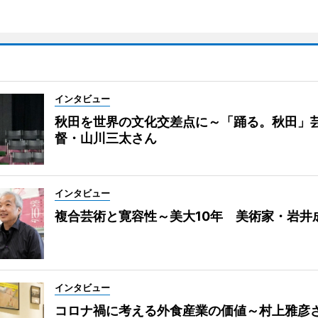
インタビュー
秋田を世界の文化交差点に～「踊る。秋田」
督・山川三太さん
インタビュー
複合芸術と寛容性～美大10年 美術家・岩井
インタビュー
コロナ禍に考える外食産業の価値～村上雅彦