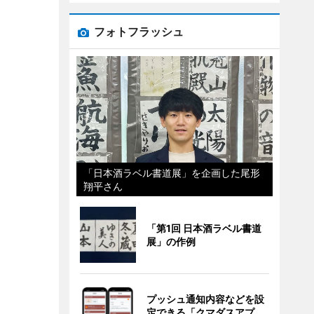
フォトフラッシュ
「日本酒ラベル書道展」を企画した尾形
翔平さん
「第1回 日本酒ラベル書道
展」の作例
プッシュ通知内容などを設
定できる「クマダスアプ