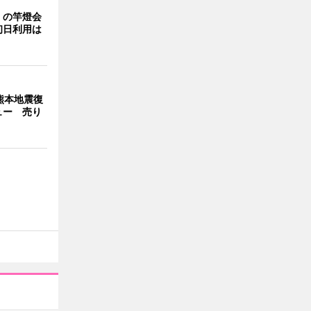
」の竿燈会
初日利用は
熊本地震復
ュー 売り