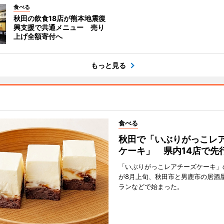
食べる
秋田の飲食18店が熊本地震復
興支援で共通メニュー 売り
上げ全額寄付へ
もっと見る
食べる
秋田で「いぶりがっこレ
ケーキ」 県内14店で先
「いぶりがっこレアチーズケーキ」
が8月上旬、秋田市と男鹿市の居酒
ランなどで始まった。