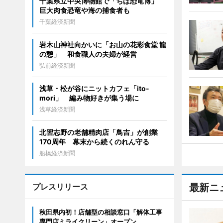
千葉県立中央博物館で「ちば恐竜博」
巨大肉食恐竜や海の捕食者も
千葉経済新聞
岩木山神社向かいに「お山の花彩食堂 龍
の憩」 和食職人の夫婦が経営
弘前経済新聞
浅草・松が谷にニットカフェ「ito-
mori」 編み物好きが集う場に
浅草経済新聞
北習志野の老舗精肉店「鳥吉」が創業
170周年 幕末から続くのれん守る
船橋経済新聞
プレスリリース
最新ニ
秋田県内初！店舗型の相談窓口「解体工事
専門店ミライクリーン」オープン