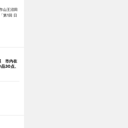
市山王沼田
「第1回 日
展 市内在
品30点、