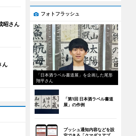
フォトフラッシュ
成昭さん
さん
「日本酒ラベル書道展」を企画した尾形
翔平さん
「第1回 日本酒ラベル書道
展」の作例
プッシュ通知内容などを設
定できる「クマダスアプ