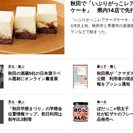
秋田で「いぶりがっこレ
ケーキ」 県内14店で先
「いぶりがっこレアチーズケーキ」
が8月上旬、秋田市と男鹿市の居酒
ランなどで始まった。
見る・遊ぶ
暮らす・働く
秋田の酒蔵6社の日本酒ラベ
秋田県が「クマダ
ル題材にオンライン書道展
公開 利用者の現
報をプッシュ通知
見る・遊ぶ
食べる
「秋田竿燈まつり」の竿燈会
ぼだっこ×明太子
位置情報マップ、初日利用は
社が紅ザケのフレ
前年比3割増
品発売へ