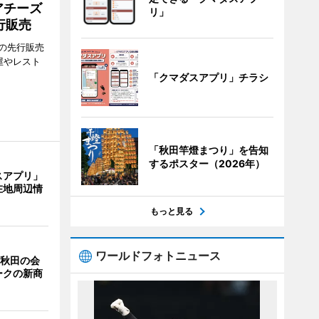
アチーズ
リ」
行販売
の先行販売
屋やレスト
「クマダスアプリ」チラシ
「秋田竿燈まつり」を告知
するポスター（2026年）
スアプリ」
在地周辺情
もっと見る
ワールドフォトニュース
 秋田の会
ークの新商