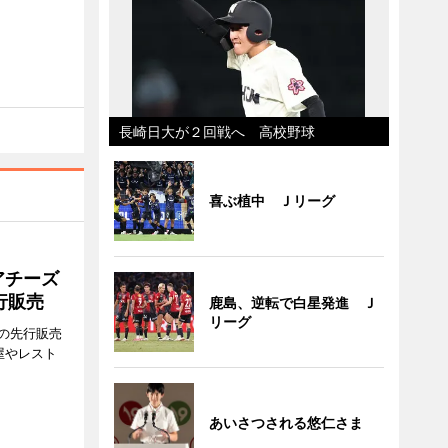
長崎日大が２回戦へ 高校野球
喜ぶ植中 Ｊリーグ
アチーズ
行販売
鹿島、逆転で白星発進 Ｊ
リーグ
の先行販売
屋やレスト
あいさつされる悠仁さま