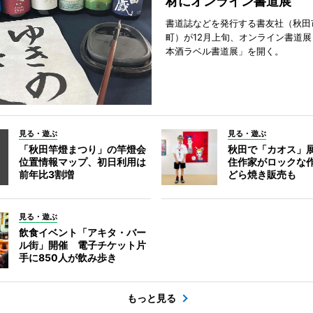
材にオンライン書道展
書道誌などを発行する書友社（秋田
町）が12月上旬、オンライン書道展
本酒ラベル書道展」を開く。
見る・遊ぶ
見る・遊ぶ
「秋田竿燈まつり」の竿燈会
秋田で「カオス」
位置情報マップ、初日利用は
住作家がロックな作
前年比3割増
どら焼き販売も
見る・遊ぶ
飲食イベント「アキタ・バー
ル街」開催 電子チケット片
手に850人が飲み歩き
もっと見る