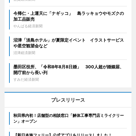
今帰仁・上運天に「ナギッコ」 島ラッキョウやモズクの
加工品販売
やんばる経済新聞
沼津「淡島ホテル」が夏限定イベント イラストサービス
や星空観望会など
沼津経済新聞
墨田区役所、「令和8年8月8日婚」 300人超が婚姻届、
開庁前から長い列
すみだ経済新聞
プレスリリース
秋田県内初！店舗型の相談窓口「解体工事専門店ミライクリー
ン」オープン
【新日本海フェリー】公式アプリをリリースしました！