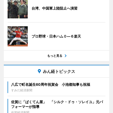
台湾、中国軍上陸阻止へ演習
プロ野球・日本ハム０―６楽天
もっと見る
みん経トピックス
八広で町名誕生60周年祝賀会 小池都知事も祝福
すみだ経済新聞
佐賀に「ばくてん屋」 「シルク・ドゥ・ソレイユ」元パ
フォーマーが指導
佐賀経済新聞