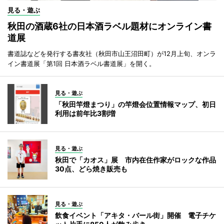
見る・遊ぶ
秋田の酒蔵6社の日本酒ラベル題材にオンライン書
道展
書道誌などを発行する書友社（秋田市山王沼田町）が12月上旬、オンラ
イン書道展「第1回 日本酒ラベル書道展」を開く。
見る・遊ぶ
「秋田竿燈まつり」の竿燈会位置情報マップ、初日
利用は前年比3割増
見る・遊ぶ
秋田で「カオス」展 市内在住作家がロックな作品
30点、どら焼き販売も
見る・遊ぶ
飲食イベント「アキタ・バール街」開催 電子チケ