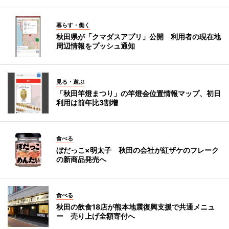
暮らす・働く
秋田県が「クマダスアプリ」公開 利用者の現在地
周辺情報をプッシュ通知
見る・遊ぶ
「秋田竿燈まつり」の竿燈会位置情報マップ、初日
利用は前年比3割増
食べる
ぼだっこ×明太子 秋田の会社が紅ザケのフレーク
の新商品発売へ
食べる
秋田の飲食18店が熊本地震復興支援で共通メニュ
ー 売り上げ全額寄付へ