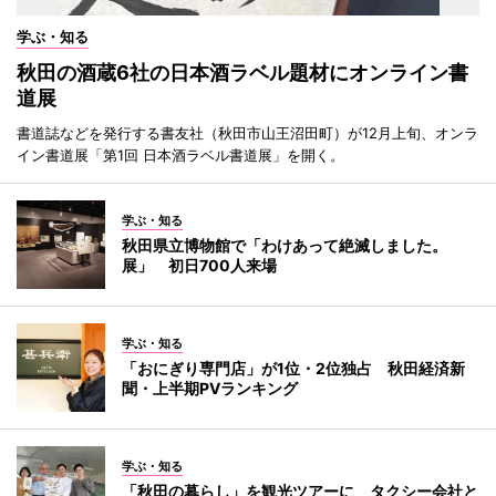
学ぶ・知る
秋田の酒蔵6社の日本酒ラベル題材にオンライン書
道展
書道誌などを発行する書友社（秋田市山王沼田町）が12月上旬、オンラ
イン書道展「第1回 日本酒ラベル書道展」を開く。
学ぶ・知る
秋田県立博物館で「わけあって絶滅しました。
展」 初日700人来場
学ぶ・知る
「おにぎり専門店」が1位・2位独占 秋田経済新
聞・上半期PVランキング
学ぶ・知る
「秋田の暮らし」を観光ツアーに タクシー会社と