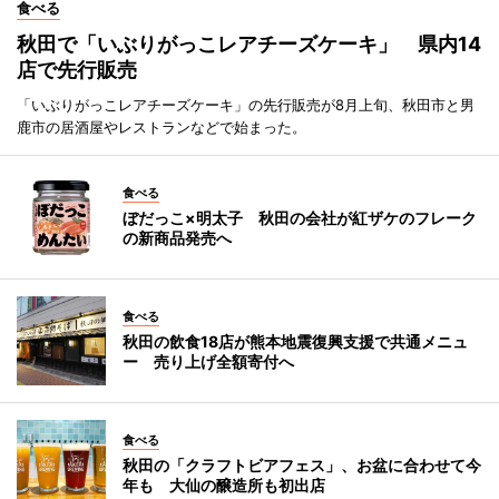
食べる
秋田で「いぶりがっこレアチーズケーキ」 県内14
店で先行販売
「いぶりがっこレアチーズケーキ」の先行販売が8月上旬、秋田市と男
鹿市の居酒屋やレストランなどで始まった。
食べる
ぼだっこ×明太子 秋田の会社が紅ザケのフレーク
の新商品発売へ
食べる
秋田の飲食18店が熊本地震復興支援で共通メニュ
ー 売り上げ全額寄付へ
食べる
秋田の「クラフトビアフェス」、お盆に合わせて今
年も 大仙の醸造所も初出店