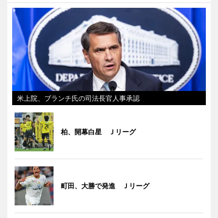
米上院、ブランチ氏の司法長官人事承認
柏、開幕白星 Ｊリーグ
町田、大勝で発進 Ｊリーグ