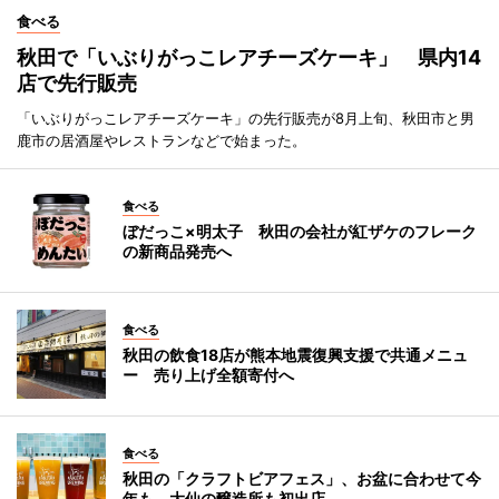
食べる
秋田で「いぶりがっこレアチーズケーキ」 県内14
店で先行販売
「いぶりがっこレアチーズケーキ」の先行販売が8月上旬、秋田市と男
鹿市の居酒屋やレストランなどで始まった。
食べる
ぼだっこ×明太子 秋田の会社が紅ザケのフレーク
の新商品発売へ
食べる
秋田の飲食18店が熊本地震復興支援で共通メニュ
ー 売り上げ全額寄付へ
食べる
秋田の「クラフトビアフェス」、お盆に合わせて今
年も 大仙の醸造所も初出店