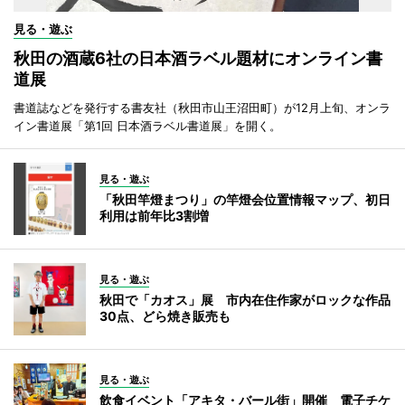
見る・遊ぶ
秋田の酒蔵6社の日本酒ラベル題材にオンライン書
道展
書道誌などを発行する書友社（秋田市山王沼田町）が12月上旬、オンラ
イン書道展「第1回 日本酒ラベル書道展」を開く。
見る・遊ぶ
「秋田竿燈まつり」の竿燈会位置情報マップ、初日
利用は前年比3割増
見る・遊ぶ
秋田で「カオス」展 市内在住作家がロックな作品
30点、どら焼き販売も
見る・遊ぶ
飲食イベント「アキタ・バール街」開催 電子チケ