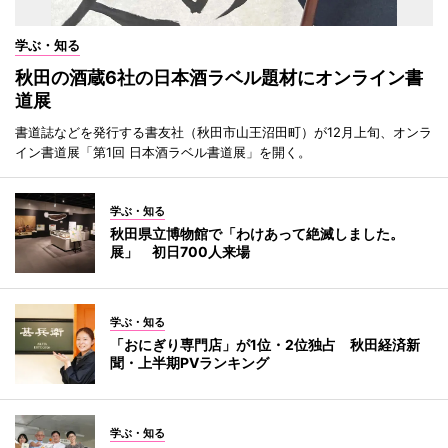
学ぶ・知る
秋田の酒蔵6社の日本酒ラベル題材にオンライン書
道展
書道誌などを発行する書友社（秋田市山王沼田町）が12月上旬、オンラ
イン書道展「第1回 日本酒ラベル書道展」を開く。
学ぶ・知る
秋田県立博物館で「わけあって絶滅しました。
展」 初日700人来場
学ぶ・知る
「おにぎり専門店」が1位・2位独占 秋田経済新
聞・上半期PVランキング
学ぶ・知る