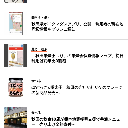
暮らす・働く
秋田県が「クマダスアプリ」公開 利用者の現在地
周辺情報をプッシュ通知
見る・遊ぶ
「秋田竿燈まつり」の竿燈会位置情報マップ、初日
利用は前年比3割増
食べる
ぼだっこ×明太子 秋田の会社が紅ザケのフレーク
の新商品発売へ
食べる
秋田の飲食18店が熊本地震復興支援で共通メニュ
ー 売り上げ全額寄付へ