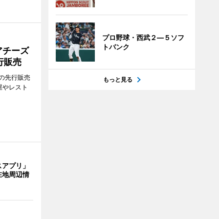
プロ野球・西武２―５ソフ
トバンク
アチーズ
行販売
の先行販売
もっと見る
屋やレスト
スアプリ」
在地周辺情