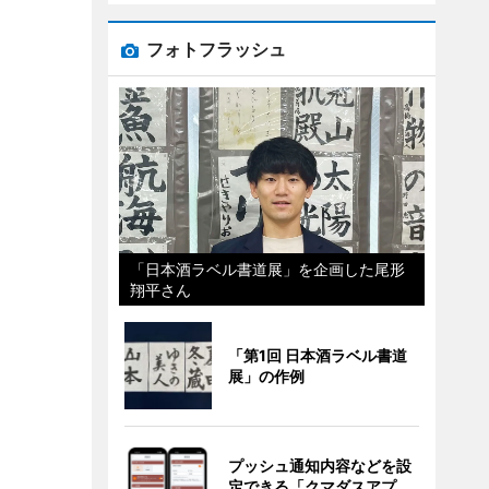
フォトフラッシュ
「日本酒ラベル書道展」を企画した尾形
翔平さん
「第1回 日本酒ラベル書道
展」の作例
プッシュ通知内容などを設
定できる「クマダスアプ