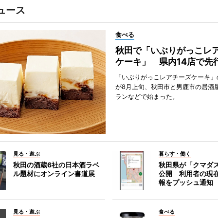
ュース
食べる
秋田で「いぶりがっこレ
ケーキ」 県内14店で先
「いぶりがっこレアチーズケーキ」
が8月上旬、秋田市と男鹿市の居酒
ランなどで始まった。
見る・遊ぶ
暮らす・働く
秋田の酒蔵6社の日本酒ラベ
秋田県が「クマダ
ル題材にオンライン書道展
公開 利用者の現
報をプッシュ通知
見る・遊ぶ
食べる