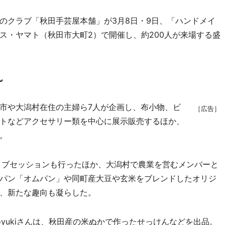
クラブ「秋田手芸屋本舗」が3月8日・9日、「ハンドメイ
ス・ヤマト（秋田市大町2）で開催し、約200人が来場する盛
ん
市や大潟村在住の主婦ら7人が企画し、布小物、ビ
［広告］
トなどアクセサリー類を中心に展示販売するほか、
。
イブセッションも行ったほか、大潟村で農業を営むメンバーと
パン「オムパン」や同町産大豆や玄米をブレンドしたオリジ
、新たな趣向も凝らした。
yukiさんは、秋田産の米ぬかで作ったせっけんなどを出品。