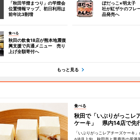
「秋田竿燈まつり」の竿燈会
ぼだっこ×明太子
位置情報マップ、初日利用は
社が紅ザケのフレ
前年比3割増
品発売へ
食べる
秋田の飲食18店が熊本地震復
興支援で共通メニュー 売り
上げ全額寄付へ
もっと見る
食べる
秋田で「いぶりがっこレ
ケーキ」 県内14店で先
「いぶりがっこレアチーズケーキ」
が8月上旬、秋田市と男鹿市の居酒