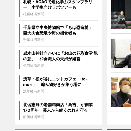
札幌・AOAOで進化学ぶスタンプラリ
ー 小学生向けラボツアーも
札幌経済新聞
千葉県立中央博物館で「ちば恐竜博」
巨大肉食恐竜や海の捕食者も
千葉経済新聞
岩木山神社向かいに「お山の花彩食堂 龍
の憩」 和食職人の夫婦が経営
弘前経済新聞
浅草・松が谷にニットカフェ「ito-
mori」 編み物好きが集う場に
浅草経済新聞
北習志野の老舗精肉店「鳥吉」が創業
170周年 幕末から続くのれん守る
船橋経済新聞