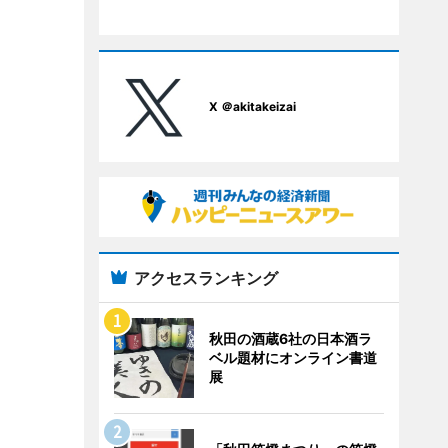
X ＠akitakeizai
アクセスランキング
秋田の酒蔵6社の日本酒ラ
ベル題材にオンライン書道
展