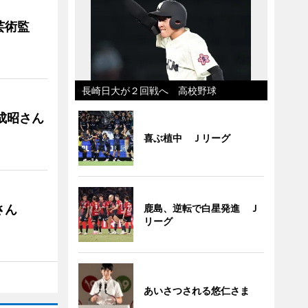
芸術監
長崎日大が２回戦へ 高校野球
成昭さん
喜ぶ植中 Ｊリーグ
さん
鹿島、逆転で白星発進 Ｊ
リーグ
あいさつされる悠仁さま