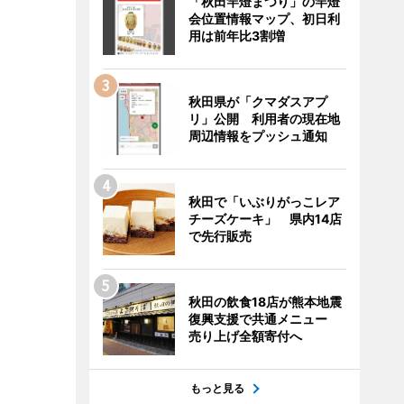
「秋田竿燈まつり」の竿燈
会位置情報マップ、初日利
用は前年比3割増
秋田県が「クマダスアプ
リ」公開 利用者の現在地
周辺情報をプッシュ通知
秋田で「いぶりがっこレア
チーズケーキ」 県内14店
で先行販売
秋田の飲食18店が熊本地震
復興支援で共通メニュー
売り上げ全額寄付へ
もっと見る