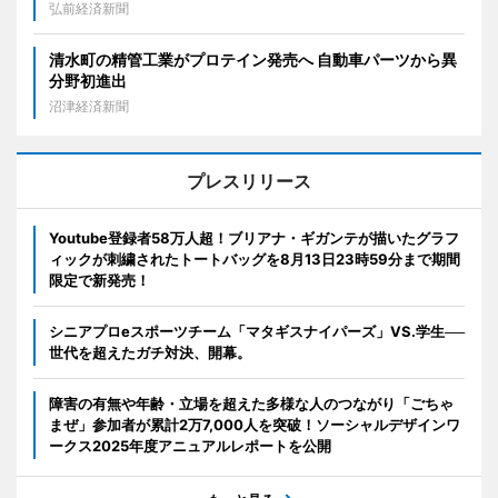
弘前経済新聞
清水町の精管工業がプロテイン発売へ 自動車パーツから異
分野初進出
沼津経済新聞
プレスリリース
Youtube登録者58万人超！ブリアナ・ギガンテが描いたグラフ
ィックが刺繍されたトートバッグを8月13日23時59分まで期間
限定で新発売！
シニアプロeスポーツチーム「マタギスナイパーズ」VS.学生──
世代を超えたガチ対決、開幕。
障害の有無や年齢・立場を超えた多様な人のつながり「ごちゃ
まぜ」参加者が累計2万7,000人を突破！ソーシャルデザインワ
ークス2025年度アニュアルレポートを公開