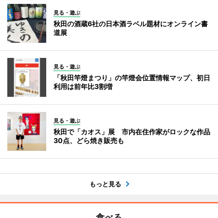
見る・遊ぶ
秋田の酒蔵6社の日本酒ラベル題材にオンライン書
道展
見る・遊ぶ
「秋田竿燈まつり」の竿燈会位置情報マップ、初日
利用は前年比3割増
見る・遊ぶ
秋田で「カオス」展 市内在住作家がロックな作品
30点、どら焼き販売も
もっと見る
食べる