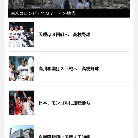
南米コロンビアでＭ７．４の地震
天理は３回戦へ 高校野球
高川学園は３回戦へ 高校野球
日本、モンゴルに逆転勝ち
自衛隊指揮に国産人工知能