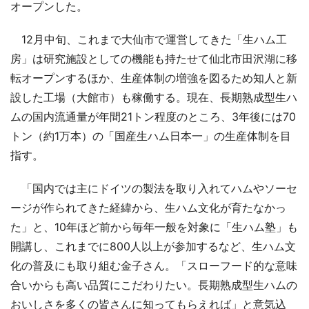
オープンした。
12月中旬、これまで大仙市で運営してきた「生ハム工
房」は研究施設としての機能も持たせて仙北市田沢湖に移
転オープンするほか、生産体制の増強を図るため知人と新
設した工場（大館市）も稼働する。現在、長期熟成型生ハ
ムの国内流通量が年間21トン程度のところ、3年後には70
トン（約1万本）の「国産生ハム日本一」の生産体制を目
指す。
「国内では主にドイツの製法を取り入れてハムやソーセ
ージが作られてきた経緯から、生ハム文化が育たなかっ
た」と、10年ほど前から毎年一般を対象に「生ハム塾」も
開講し、これまでに800人以上が参加するなど、生ハム文
化の普及にも取り組む金子さん。「スローフード的な意味
合いからも高い品質にこだわりたい。長期熟成型生ハムの
おいしさを多くの皆さんに知ってもらえれば」と意気込