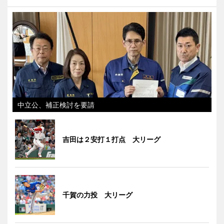
中立公、補正検討を要請
吉田は２安打１打点 大リーグ
千賀の力投 大リーグ