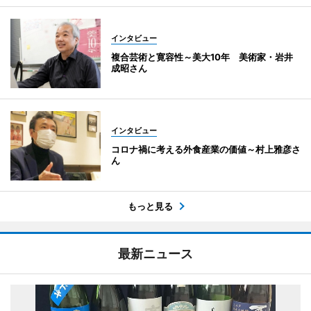
インタビュー
複合芸術と寛容性～美大10年 美術家・岩井
成昭さん
インタビュー
コロナ禍に考える外食産業の価値～村上雅彦さ
ん
もっと見る
最新ニュース