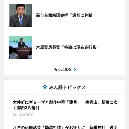
高市首相靖国参拝「適切に判断」
木原官房長官「拉致は現在進行形」
もっと見る
みん経トピックス
大井町にギョーザと創作中華「蓮月」 南青山、新橋に次
ぐ都内3店舗目
品川経済新聞
八戸の伝統武芸「騎馬打毬」がお守りに 新羅神社、透明