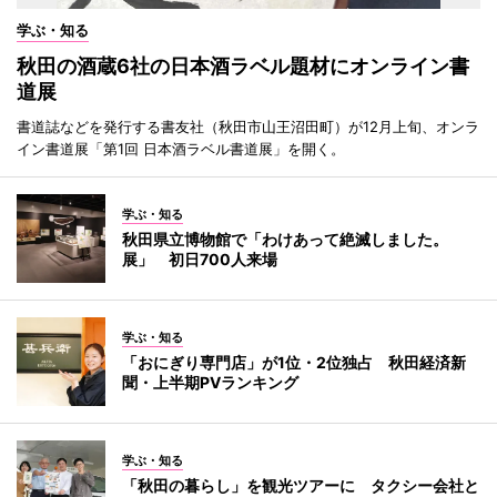
学ぶ・知る
秋田の酒蔵6社の日本酒ラベル題材にオンライン書
道展
書道誌などを発行する書友社（秋田市山王沼田町）が12月上旬、オンラ
イン書道展「第1回 日本酒ラベル書道展」を開く。
学ぶ・知る
秋田県立博物館で「わけあって絶滅しました。
展」 初日700人来場
学ぶ・知る
「おにぎり専門店」が1位・2位独占 秋田経済新
聞・上半期PVランキング
学ぶ・知る
「秋田の暮らし」を観光ツアーに タクシー会社と