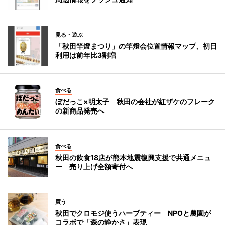
見る・遊ぶ
「秋田竿燈まつり」の竿燈会位置情報マップ、初日
利用は前年比3割増
食べる
ぼだっこ×明太子 秋田の会社が紅ザケのフレーク
の新商品発売へ
食べる
秋田の飲食18店が熊本地震復興支援で共通メニュ
ー 売り上げ全額寄付へ
買う
秋田でクロモジ使うハーブティー NPOと農園が
コラボで「森の静かさ」表現