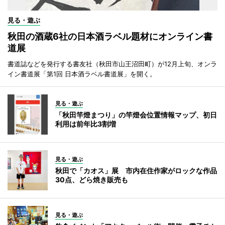
見る・遊ぶ
秋田の酒蔵6社の日本酒ラベル題材にオンライン書
道展
書道誌などを発行する書友社（秋田市山王沼田町）が12月上旬、オンラ
イン書道展「第1回 日本酒ラベル書道展」を開く。
見る・遊ぶ
「秋田竿燈まつり」の竿燈会位置情報マップ、初日
利用は前年比3割増
見る・遊ぶ
秋田で「カオス」展 市内在住作家がロックな作品
30点、どら焼き販売も
見る・遊ぶ