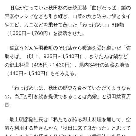
旧店が使っていた秋田杉の伝統工芸「曲げわっぱ」製の
容器やレシピなども引き継ぎ、山菜の炊き込みご飯とタイ
やエビ、カニなどを乗せて蒸した「わっぱめし」6種類
（1,650円～1,760円）を復活させた。
稲庭うどんや羽後町のそば店から暖簾を受け継いだ「弥
助そば」（以上、935円～1,540円）、きりたんぽ鍋など
の郷土料理（495円～1,430円）、県内34軒の酒蔵の地酒
（440円～1,540円）もそろえる。
「わっぱめしは、秋田の歴史を食べていただくようなも
の。当店が引き続き提供できることは光栄」と須田紘喜店
長。
最上明彦副社長は「私たちが誇る郷土料理を通して、空
港を利用する皆さんから『秋田に来て良かった』と思って