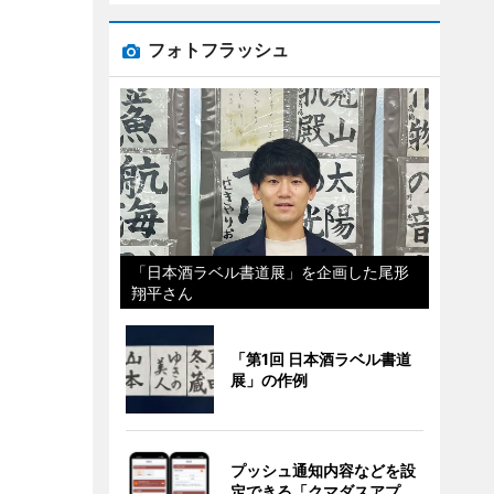
フォトフラッシュ
「日本酒ラベル書道展」を企画した尾形
翔平さん
「第1回 日本酒ラベル書道
展」の作例
プッシュ通知内容などを設
定できる「クマダスアプ