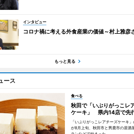
インタビュー
コロナ禍に考える外食産業の価値～村上雅彦
もっと見る
ュース
食べる
秋田で「いぶりがっこレ
ケーキ」 県内14店で先
「いぶりがっこレアチーズケーキ」
が8月上旬、秋田市と男鹿市の居酒
ランなどで始まった。