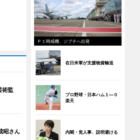
Ｐ１哨戒機、ジブチへ出発
在日米軍が支援物資輸送
芸術監
プロ野球・日本ハム１―０
楽天
成昭さん
内閣・党人事、説明避ける