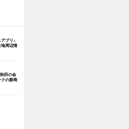
スアプリ」
在地周辺情
 秋田の会
ークの新商