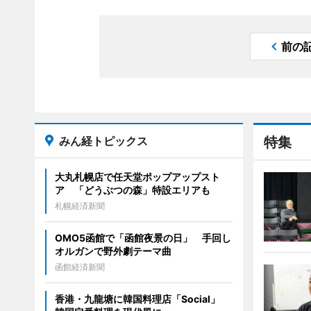
前の
みん経トピックス
特集
大丸札幌店で任天堂ポップアップスト
ア 「どうぶつの森」特設エリアも
札幌経済新聞
OMO5函館で「函館夜景の日」 手回し
オルガンで野外劇テーマ曲
函館経済新聞
香港・九龍塘に韓国料理店「Social」