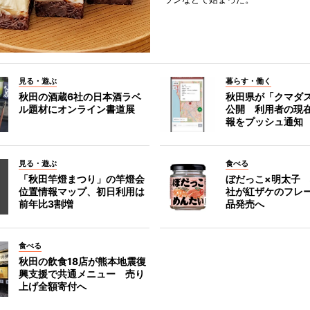
見る・遊ぶ
暮らす・働く
秋田の酒蔵6社の日本酒ラベ
秋田県が「クマダ
ル題材にオンライン書道展
公開 利用者の現
報をプッシュ通知
見る・遊ぶ
食べる
「秋田竿燈まつり」の竿燈会
ぼだっこ×明太子
位置情報マップ、初日利用は
社が紅ザケのフレ
前年比3割増
品発売へ
食べる
秋田の飲食18店が熊本地震復
興支援で共通メニュー 売り
上げ全額寄付へ