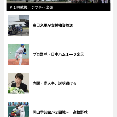
Ｐ１哨戒機、ジブチへ出発
在日米軍が支援物資輸送
プロ野球・日本ハム１―０楽天
内閣・党人事、説明避ける
岡山学芸館が２回戦へ 高校野球