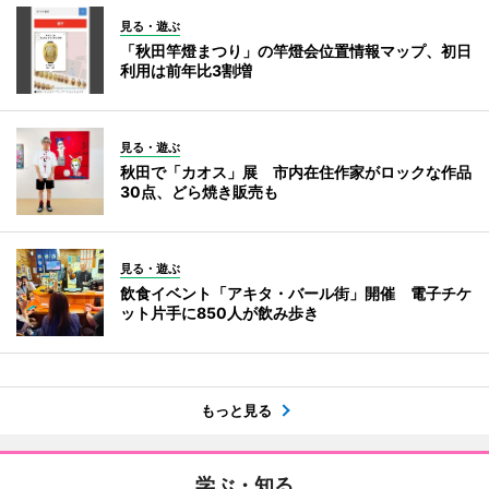
見る・遊ぶ
「秋田竿燈まつり」の竿燈会位置情報マップ、初日
利用は前年比3割増
見る・遊ぶ
秋田で「カオス」展 市内在住作家がロックな作品
30点、どら焼き販売も
見る・遊ぶ
飲食イベント「アキタ・バール街」開催 電子チケ
ット片手に850人が飲み歩き
もっと見る
学ぶ・知る