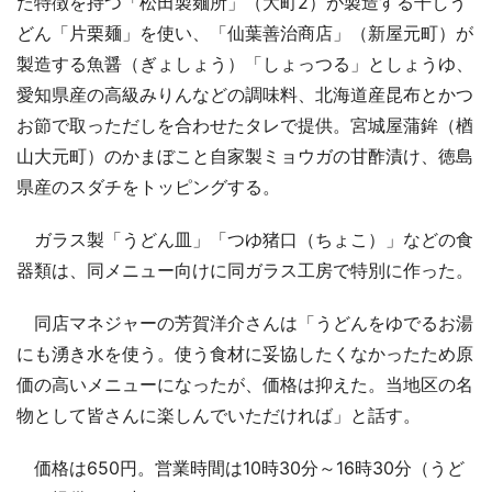
た特徴を持つ「松田製麺所」（大町2）が製造する干しう
どん「片栗麺」を使い、「仙葉善治商店」（新屋元町）が
製造する魚醤（ぎょしょう）「しょっつる」としょうゆ、
愛知県産の高級みりんなどの調味料、北海道産昆布とかつ
お節で取っただしを合わせたタレで提供。宮城屋蒲鉾（楢
山大元町）のかまぼこと自家製ミョウガの甘酢漬け、徳島
県産のスダチをトッピングする。
ガラス製「うどん皿」「つゆ猪口（ちょこ）」などの食
器類は、同メニュー向けに同ガラス工房で特別に作った。
同店マネジャーの芳賀洋介さんは「うどんをゆでるお湯
にも湧き水を使う。使う食材に妥協したくなかったため原
価の高いメニューになったが、価格は抑えた。当地区の名
物として皆さんに楽しんでいただければ」と話す。
価格は650円。営業時間は10時30分～16時30分（うど