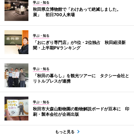
学ぶ・知る
秋田県立博物館で「わけあって絶滅しました。
展」 初日700人来場
学ぶ・知る
「おにぎり専門店」が1位・2位独占 秋田経済新
聞・上半期PVランキング
学ぶ・知る
「秋田の暮らし」を観光ツアーに タクシー会社と
リトルプレスが連携
学ぶ・知る
秋田市大森山動物園の動物解説ボードが豆本に 印
刷・製本会社が企画出版
もっと見る