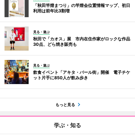
「秋田竿燈まつり」の竿燈会位置情報マップ、初日
利用は前年比3割増
見る・遊ぶ
秋田で「カオス」展 市内在住作家がロックな作品
30点、どら焼き販売も
見る・遊ぶ
飲食イベント「アキタ・バール街」開催 電子チケ
ット片手に850人が飲み歩き
もっと見る
学ぶ・知る