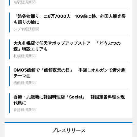
名駅経済新聞
「渋谷盆踊り」に6万7000人 109前に櫓、外国人観光客
も踊りの輪に
シブヤ経済新聞
大丸札幌店で任天堂ポップアップストア 「どうぶつの
森」特設エリアも
札幌経済新聞
OMO5函館で「函館夜景の日」 手回しオルガンで野外劇
テーマ曲
函館経済新聞
香港・九龍塘に韓国料理店「Social」 韓国定番料理を現
代風に
香港経済新聞
プレスリリース