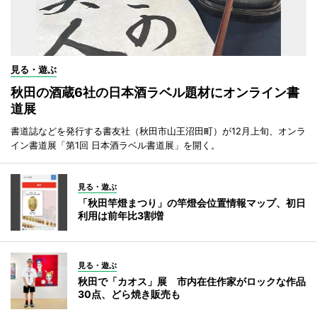
見る・遊ぶ
秋田の酒蔵6社の日本酒ラベル題材にオンライン書
道展
書道誌などを発行する書友社（秋田市山王沼田町）が12月上旬、オンラ
イン書道展「第1回 日本酒ラベル書道展」を開く。
見る・遊ぶ
「秋田竿燈まつり」の竿燈会位置情報マップ、初日
利用は前年比3割増
見る・遊ぶ
秋田で「カオス」展 市内在住作家がロックな作品
30点、どら焼き販売も