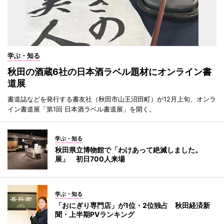
学ぶ・知る
秋田の酒蔵6社の日本酒ラベル題材にオンライン書
道展
書道誌などを発行する書友社（秋田市山王沼田町）が12月上旬、オンラ
イン書道展「第1回 日本酒ラベル書道展」を開く。
学ぶ・知る
秋田県立博物館で「わけあって絶滅しました。
展」 初日700人来場
学ぶ・知る
「おにぎり専門店」が1位・2位独占 秋田経済新
聞・上半期PVランキング