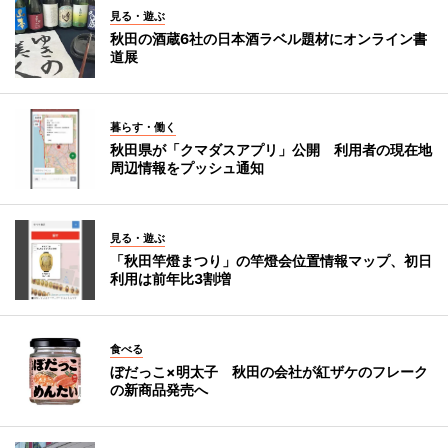
見る・遊ぶ
秋田の酒蔵6社の日本酒ラベル題材にオンライン書
道展
暮らす・働く
秋田県が「クマダスアプリ」公開 利用者の現在地
周辺情報をプッシュ通知
見る・遊ぶ
「秋田竿燈まつり」の竿燈会位置情報マップ、初日
利用は前年比3割増
食べる
ぼだっこ×明太子 秋田の会社が紅ザケのフレーク
の新商品発売へ