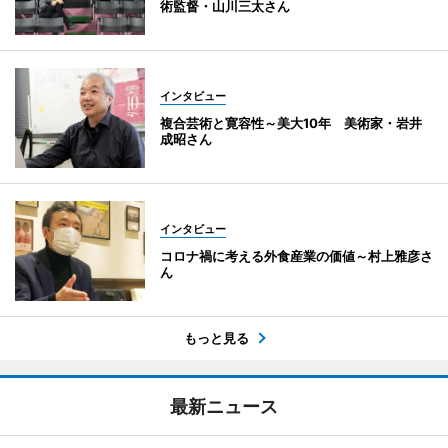
術監督・山川三太さん
インタビュー
複合芸術と寛容性～美大10年 美術家・岩井
成昭さん
インタビュー
コロナ禍に考える外食産業の価値～村上雅彦さ
ん
もっと見る
最新ニュース