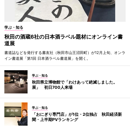
学ぶ・知る
秋田の酒蔵6社の日本酒ラベル題材にオンライン書
道展
書道誌などを発行する書友社（秋田市山王沼田町）が12月上旬、オンラ
イン書道展「第1回 日本酒ラベル書道展」を開く。
学ぶ・知る
秋田県立博物館で「わけあって絶滅しました。
展」 初日700人来場
学ぶ・知る
「おにぎり専門店」が1位・2位独占 秋田経済新
聞・上半期PVランキング