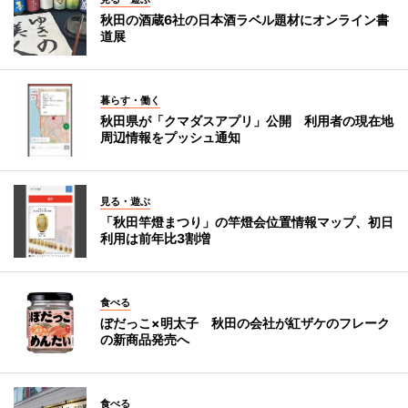
秋田の酒蔵6社の日本酒ラベル題材にオンライン書
道展
暮らす・働く
秋田県が「クマダスアプリ」公開 利用者の現在地
周辺情報をプッシュ通知
見る・遊ぶ
「秋田竿燈まつり」の竿燈会位置情報マップ、初日
利用は前年比3割増
食べる
ぼだっこ×明太子 秋田の会社が紅ザケのフレーク
の新商品発売へ
食べる