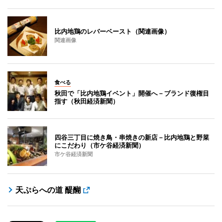
比内地鶏のレバーベースト（関連画像）
関連画像
食べる
秋田で「比内地鶏イベント」開催へ－ブランド復権目
指す（秋田経済新聞）
四谷三丁目に焼き鳥・串焼きの新店－比内地鶏と野菜
にこだわり（市ケ谷経済新聞）
市ケ谷経済新聞
天ぷらへの道 醍醐