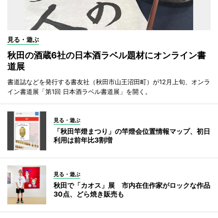
見る・遊ぶ
秋田の酒蔵6社の日本酒ラベル題材にオンライン書
道展
書道誌などを発行する書友社（秋田市山王沼田町）が12月上旬、オンラ
イン書道展「第1回 日本酒ラベル書道展」を開く。
見る・遊ぶ
「秋田竿燈まつり」の竿燈会位置情報マップ、初日
利用は前年比3割増
見る・遊ぶ
秋田で「カオス」展 市内在住作家がロックな作品
30点、どら焼き販売も