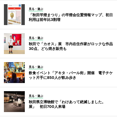
見る・遊ぶ
「秋田竿燈まつり」の竿燈会位置情報マップ、初日
利用は前年比3割増
見る・遊ぶ
秋田で「カオス」展 市内在住作家がロックな作品
30点、どら焼き販売も
見る・遊ぶ
飲食イベント「アキタ・バール街」開催 電子チケ
ット片手に850人が飲み歩き
見る・遊ぶ
秋田県立博物館で「わけあって絶滅しました。
展」 初日700人来場