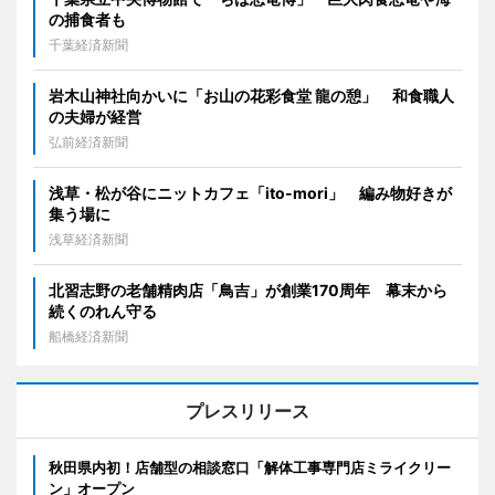
の捕食者も
千葉経済新聞
岩木山神社向かいに「お山の花彩食堂 龍の憩」 和食職人
の夫婦が経営
弘前経済新聞
浅草・松が谷にニットカフェ「ito-mori」 編み物好きが
集う場に
浅草経済新聞
北習志野の老舗精肉店「鳥吉」が創業170周年 幕末から
続くのれん守る
船橋経済新聞
プレスリリース
秋田県内初！店舗型の相談窓口「解体工事専門店ミライクリー
ン」オープン