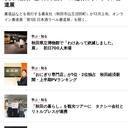
道展
書道誌などを発行する書友社（秋田市山王沼田町）が12月上旬、オンラ
イン書道展「第1回 日本酒ラベル書道展」を開く。
学ぶ・知る
秋田県立博物館で「わけあって絶滅しました。
展」 初日700人来場
学ぶ・知る
「おにぎり専門店」が1位・2位独占 秋田経済新
聞・上半期PVランキング
学ぶ・知る
「秋田の暮らし」を観光ツアーに タクシー会社と
リトルプレスが連携