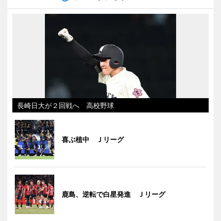
長崎日大が２回戦へ 高校野球
喜ぶ植中 Ｊリーグ
鹿島、逆転で白星発進 Ｊリーグ