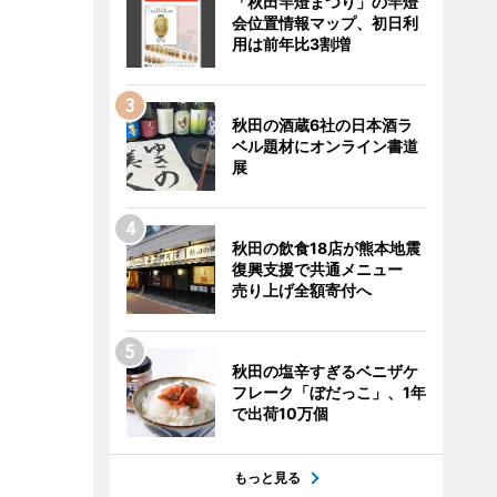
「秋田竿燈まつり」の竿燈
会位置情報マップ、初日利
用は前年比3割増
秋田の酒蔵6社の日本酒ラ
ベル題材にオンライン書道
展
秋田の飲食18店が熊本地震
復興支援で共通メニュー
売り上げ全額寄付へ
秋田の塩辛すぎるベニザケ
フレーク「ぼだっこ」、1年
で出荷10万個
もっと見る