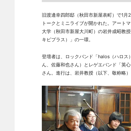
旧渡邊幸四郎邸（秋田市新屋表町）で
1
月
2
トークとミニライブが開かれた。アートマ
大学（秋田市新屋大川町）の岩井成昭教授
キビプラス）」の一環。
登壇者は、ロックバンド「
halos
（ハロス
ん、佐藤和也さん）とレゲエバンド「英心
さん。進行は、岩井教授（以下、敬称略）