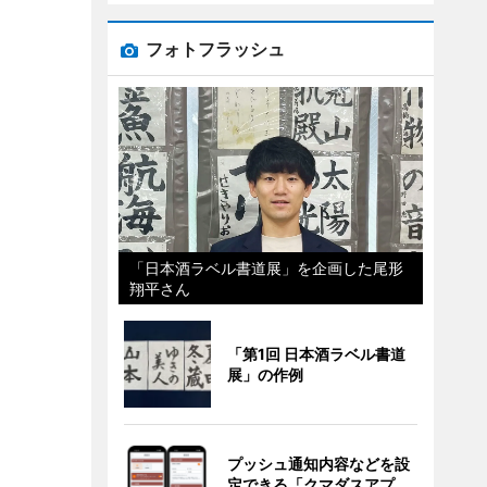
フォトフラッシュ
「日本酒ラベル書道展」を企画した尾形
翔平さん
「第1回 日本酒ラベル書道
展」の作例
プッシュ通知内容などを設
定できる「クマダスアプ