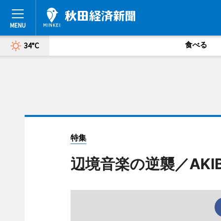
食べる
34°C
特集
辺境音楽の逆襲／AKIBI 