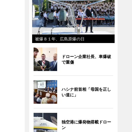
被爆８１年、広島原爆の日
ドローン企業社長、車爆破
で重傷
ハシナ前首相「母国を正し
い道に」
独空港に爆発物搭載ドロー
ン