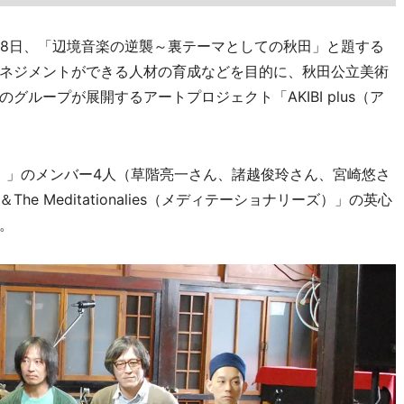
8
日、「辺境音楽の逆襲～裏テーマとしての秋田」と題する
ネジメントができる人材の育成などを目的に、秋田公立美術
のグループが展開するアートプロジェクト「
AKIBI plus
（ア
）」のメンバー
4
人（草階亮一さん、諸越俊玲さん、宮崎悠さ
＆
The Meditationalies
（メディテーショナリーズ）」の英心
。