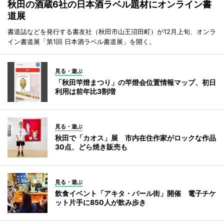
秋田の酒蔵6社の日本酒ラベル題材にオンライン書
道展
書道誌などを発行する書友社（秋田市山王沼田町）が12月上旬、オンラ
イン書道展「第1回 日本酒ラベル書道展」を開く。
見る・遊ぶ
「秋田竿燈まつり」の竿燈会位置情報マップ、初日
利用は前年比3割増
見る・遊ぶ
秋田で「カオス」展 市内在住作家がロックな作品
30点、どら焼き販売も
見る・遊ぶ
飲食イベント「アキタ・バール街」開催 電子チケ
ット片手に850人が飲み歩き