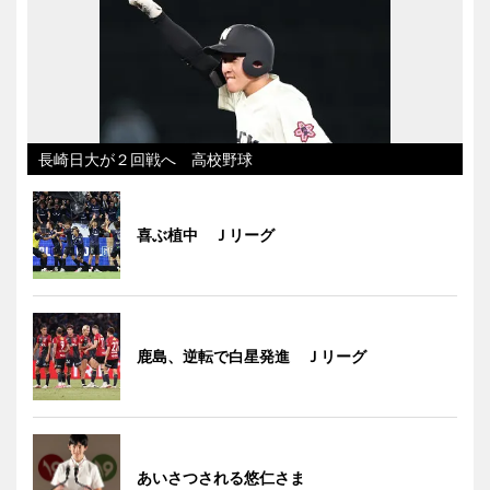
長崎日大が２回戦へ 高校野球
喜ぶ植中 Ｊリーグ
鹿島、逆転で白星発進 Ｊリーグ
あいさつされる悠仁さま