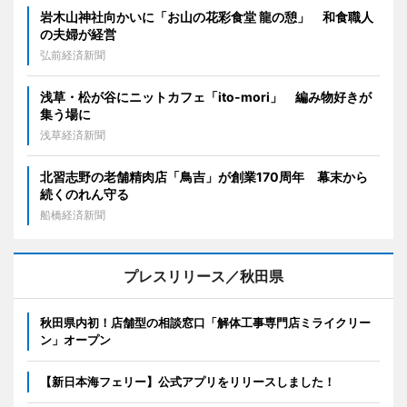
岩木山神社向かいに「お山の花彩食堂 龍の憩」 和食職人
の夫婦が経営
弘前経済新聞
浅草・松が谷にニットカフェ「ito-mori」 編み物好きが
集う場に
浅草経済新聞
北習志野の老舗精肉店「鳥吉」が創業170周年 幕末から
続くのれん守る
船橋経済新聞
プレスリリース／秋田県
秋田県内初！店舗型の相談窓口「解体工事専門店ミライクリー
ン」オープン
【新日本海フェリー】公式アプリをリリースしました！