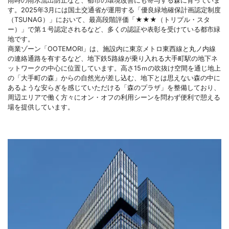
雨時の雨水流出防止など、都市の環境改善にも寄与する森に育っていま
す。2025年3月には国土交通省が運用する「優良緑地確保計画認定制度
（TSUNAG）」において、最高段階評価「★★★（トリプル・スタ
ー）」で第１号認定されるなど、多くの認証や表彰を受けている都市緑
地です。
商業ゾーン「OOTEMORI」は、施設内に東京メトロ東西線と丸ノ内線
の連絡通路を有するなど、地下鉄5路線が乗り入れる大手町駅の地下ネ
ットワークの中心に位置しています。高さ15ｍの吹抜け空間を通じ地上
の「大手町の森」からの自然光が差し込む、地下とは思えない森の中に
あるような安らぎを感じていただける「森のプラザ」を整備しており、
周辺エリアで働く方々にオン・オフの利用シーンを問わず便利で憩える
場を提供しています。