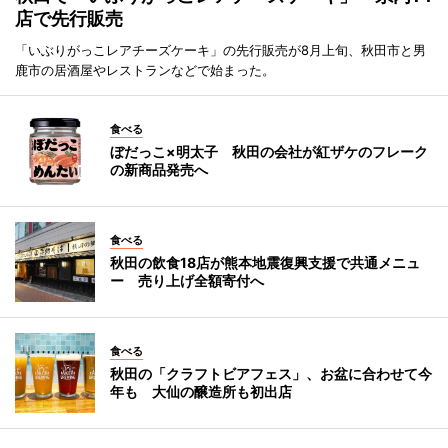
店で先行販売
「いぶりがっこレアチーズケーキ」の先行販売が8月上旬、秋田市と男
鹿市の居酒屋やレストランなどで始まった。
食べる
ぼだっこ×明太子 秋田の会社が紅ザケのフレーク
の新商品発売へ
食べる
秋田の飲食18店が熊本地震復興支援で共通メニュ
ー 売り上げ全額寄付へ
食べる
秋田の「クラフトビアフェス」、お盆に合わせて今
年も 大仙の醸造所も初出店