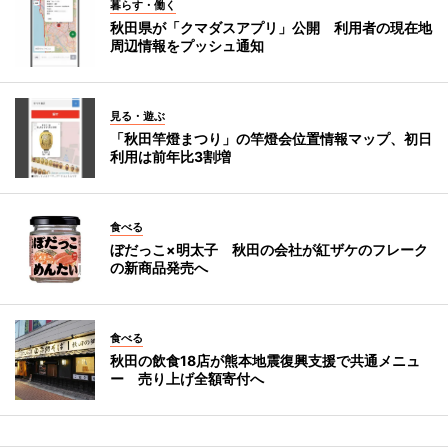
暮らす・働く
秋田県が「クマダスアプリ」公開 利用者の現在地
周辺情報をプッシュ通知
見る・遊ぶ
「秋田竿燈まつり」の竿燈会位置情報マップ、初日
利用は前年比3割増
食べる
ぼだっこ×明太子 秋田の会社が紅ザケのフレーク
の新商品発売へ
食べる
秋田の飲食18店が熊本地震復興支援で共通メニュ
ー 売り上げ全額寄付へ