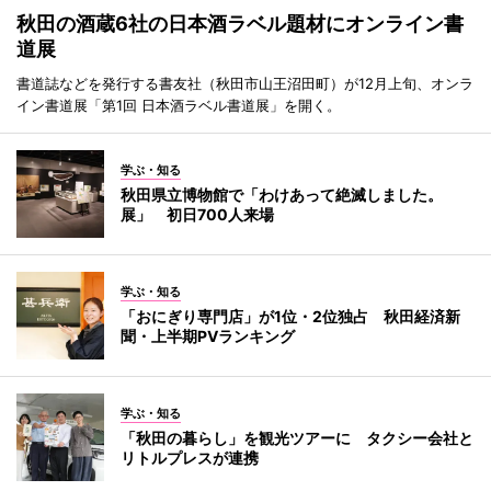
秋田の酒蔵6社の日本酒ラベル題材にオンライン書
道展
書道誌などを発行する書友社（秋田市山王沼田町）が12月上旬、オンラ
イン書道展「第1回 日本酒ラベル書道展」を開く。
学ぶ・知る
秋田県立博物館で「わけあって絶滅しました。
展」 初日700人来場
学ぶ・知る
「おにぎり専門店」が1位・2位独占 秋田経済新
聞・上半期PVランキング
学ぶ・知る
「秋田の暮らし」を観光ツアーに タクシー会社と
リトルプレスが連携