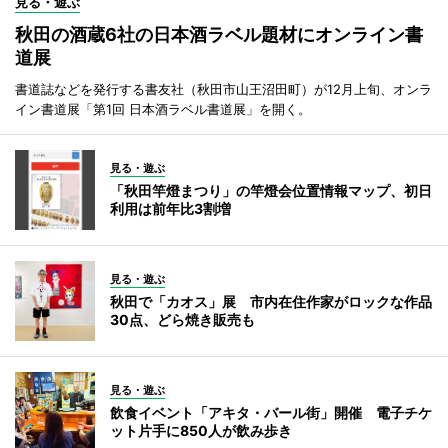
見る・遊ぶ
秋田の酒蔵6社の日本酒ラベル題材にオンライン書
道展
書道誌などを発行する書友社（秋田市山王沼田町）が12月上旬、オンラ
イン書道展「第1回 日本酒ラベル書道展」を開く。
見る・遊ぶ
「秋田竿燈まつり」の竿燈会位置情報マップ、初日
利用は前年比3割増
見る・遊ぶ
秋田で「カオス」展 市内在住作家がロックな作品
30点、どら焼き販売も
見る・遊ぶ
飲食イベント「アキタ・バール街」開催 電子チケ
ット片手に850人が飲み歩き