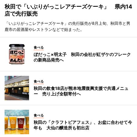
秋田で「いぶりがっこレアチーズケーキ」 県内14
店で先行販売
「いぶりがっこレアチーズケーキ」の先行販売が8月上旬、秋田市と男
鹿市の居酒屋やレストランなどで始まった。
食べる
ぼだっこ×明太子 秋田の会社が紅ザケのフレーク
の新商品発売へ
食べる
秋田の飲食18店が熊本地震復興支援で共通メニュ
ー 売り上げ全額寄付へ
食べる
秋田の「クラフトビアフェス」、お盆に合わせて今
年も 大仙の醸造所も初出店