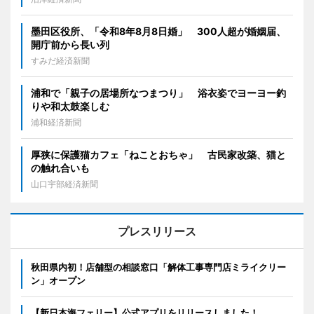
墨田区役所、「令和8年8月8日婚」 300人超が婚姻届、
開庁前から長い列
すみだ経済新聞
浦和で「親子の居場所なつまつり」 浴衣姿でヨーヨー釣
りや和太鼓楽しむ
浦和経済新聞
厚狭に保護猫カフェ「ねことおちゃ」 古民家改築、猫と
の触れ合いも
山口宇部経済新聞
プレスリリース
秋田県内初！店舗型の相談窓口「解体工事専門店ミライクリー
ン」オープン
【新日本海フェリー】公式アプリをリリースしました！