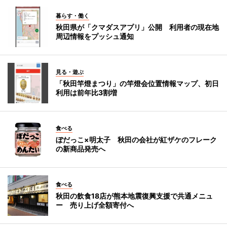
暮らす・働く
秋田県が「クマダスアプリ」公開 利用者の現在地
周辺情報をプッシュ通知
見る・遊ぶ
「秋田竿燈まつり」の竿燈会位置情報マップ、初日
利用は前年比3割増
食べる
ぼだっこ×明太子 秋田の会社が紅ザケのフレーク
の新商品発売へ
食べる
秋田の飲食18店が熊本地震復興支援で共通メニュ
ー 売り上げ全額寄付へ