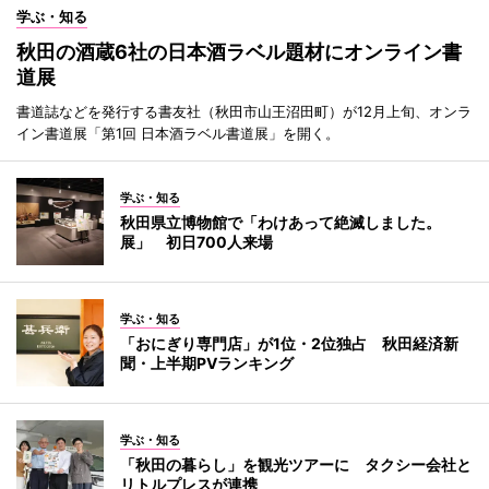
学ぶ・知る
秋田の酒蔵6社の日本酒ラベル題材にオンライン書
道展
書道誌などを発行する書友社（秋田市山王沼田町）が12月上旬、オンラ
イン書道展「第1回 日本酒ラベル書道展」を開く。
学ぶ・知る
秋田県立博物館で「わけあって絶滅しました。
展」 初日700人来場
学ぶ・知る
「おにぎり専門店」が1位・2位独占 秋田経済新
聞・上半期PVランキング
学ぶ・知る
「秋田の暮らし」を観光ツアーに タクシー会社と
リトルプレスが連携