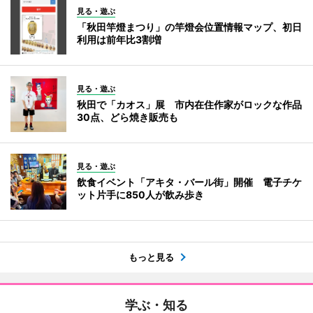
見る・遊ぶ
「秋田竿燈まつり」の竿燈会位置情報マップ、初日
利用は前年比3割増
見る・遊ぶ
秋田で「カオス」展 市内在住作家がロックな作品
30点、どら焼き販売も
見る・遊ぶ
飲食イベント「アキタ・バール街」開催 電子チケ
ット片手に850人が飲み歩き
もっと見る
学ぶ・知る