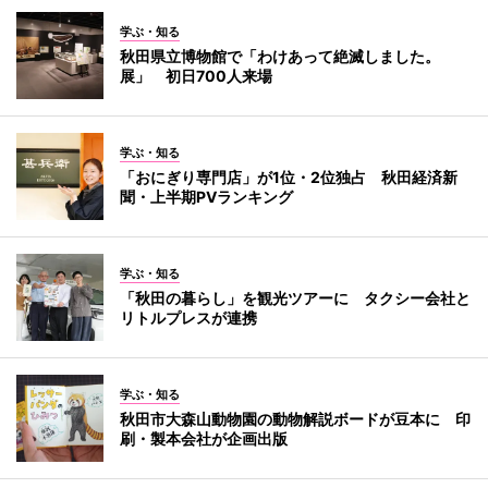
学ぶ・知る
秋田県立博物館で「わけあって絶滅しました。
展」 初日700人来場
学ぶ・知る
「おにぎり専門店」が1位・2位独占 秋田経済新
聞・上半期PVランキング
学ぶ・知る
「秋田の暮らし」を観光ツアーに タクシー会社と
リトルプレスが連携
学ぶ・知る
秋田市大森山動物園の動物解説ボードが豆本に 印
刷・製本会社が企画出版