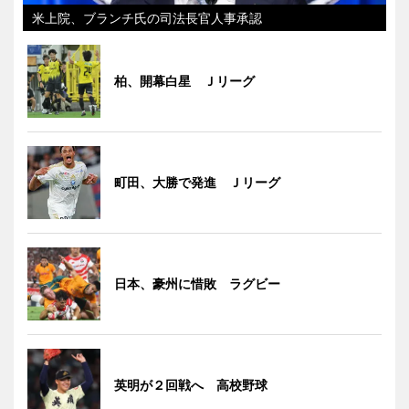
米上院、ブランチ氏の司法長官人事承認
柏、開幕白星 Ｊリーグ
町田、大勝で発進 Ｊリーグ
日本、豪州に惜敗 ラグビー
英明が２回戦へ 高校野球