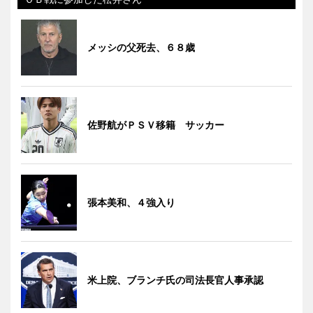
メッシの父死去、６８歳
佐野航がＰＳＶ移籍 サッカー
張本美和、４強入り
米上院、ブランチ氏の司法長官人事承認