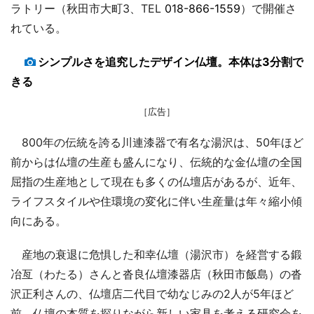
ラトリー（秋田市大町3、TEL
018-866-1559
）で開催さ
れている。
シンプルさを追究したデザイン仏壇。本体は3分割で
きる
［広告］
800年の伝統を誇る川連漆器で有名な湯沢は、50年ほど
前からは仏壇の生産も盛んになり、伝統的な金仏壇の全国
屈指の生産地として現在も多くの仏壇店があるが、近年、
ライフスタイルや住環境の変化に伴い生産量は年々縮小傾
向にある。
産地の衰退に危惧した和幸仏壇（湯沢市）を経営する鍛
冶亙（わたる）さんと沓良仏壇漆器店（秋田市飯島）の沓
沢正利さんの、仏壇店二代目で幼なじみの2人が5年ほど
前、仏壇の本質を探りながら新しい家具を考える研究会を