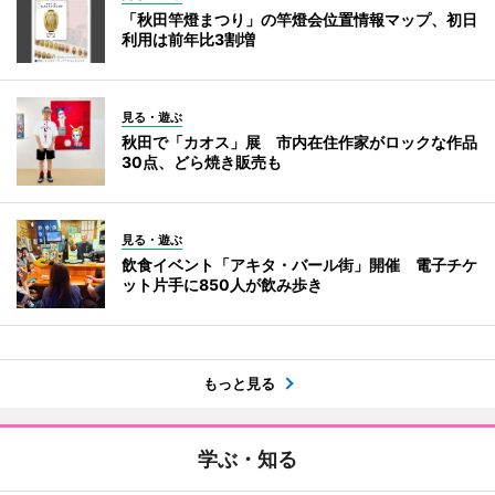
「秋田竿燈まつり」の竿燈会位置情報マップ、初日
利用は前年比3割増
見る・遊ぶ
秋田で「カオス」展 市内在住作家がロックな作品
30点、どら焼き販売も
見る・遊ぶ
飲食イベント「アキタ・バール街」開催 電子チケ
ット片手に850人が飲み歩き
もっと見る
学ぶ・知る