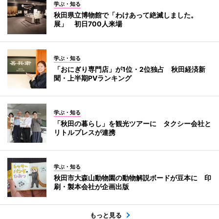
学ぶ・知る
秋田県立博物館で「わけあって絶滅しました。
展」 初日700人来場
学ぶ・知る
「おにぎり専門店」が1位・2位独占 秋田経済新
聞・上半期PVランキング
学ぶ・知る
「秋田の暮らし」を観光ツアーに タクシー会社と
リトルプレスが連携
学ぶ・知る
秋田市大森山動物園の動物解説ボードが豆本に 印
刷・製本会社が企画出版
もっと見る