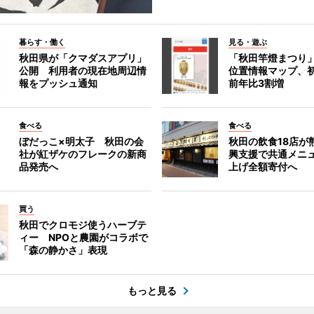
暮らす・働く
見る・遊ぶ
秋田県が「クマダスアプリ」
「秋田竿燈まつり
公開 利用者の現在地周辺情
位置情報マップ、
報をプッシュ通知
前年比3割増
食べる
食べる
ぼだっこ×明太子 秋田の会
秋田の飲食18店が
社が紅ザケのフレークの新商
興支援で共通メニ
品発売へ
上げ全額寄付へ
買う
秋田でクロモジ使うハーブテ
ィー NPOと農園がコラボで
「森の静かさ」表現
もっと見る