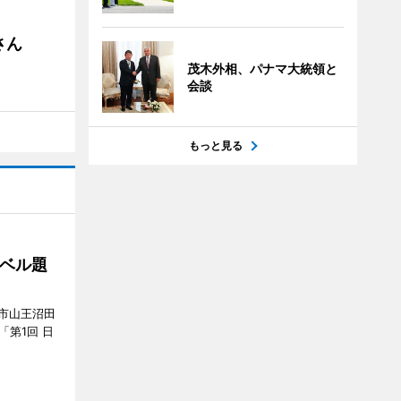
さん
茂木外相、パナマ大統領と
会談
もっと見る
ベル題
市山王沼田
「第1回 日