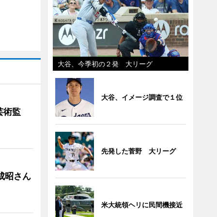
大谷、今季初の２発 大リーグ
大谷、イメージ調査で１位
芸術監
先発した菅野 大リーグ
成昭さん
米大統領ヘリに民間機接近