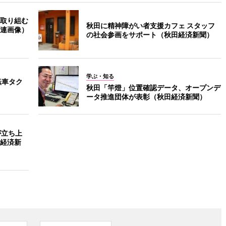
取り組む
秋田に精神障がい者支援カフェ スタッフ
連画像）
の社会参画をサポート（秋田経済新聞）
学ぶ・知る
転車タク
秋田「竿燈」位置確認データ、オープンデ
ータ推進団体が表彰（秋田経済新聞）
が立ち上
経済新