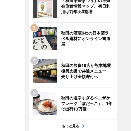
「秋田竿燈まつり」の竿燈
会位置情報マップ、初日利
用は前年比3割増
秋田の酒蔵6社の日本酒ラ
ベル題材にオンライン書道
展
秋田の飲食18店が熊本地震
復興支援で共通メニュー
売り上げ全額寄付へ
秋田の塩辛すぎるベニザケ
フレーク「ぼだっこ」、1年
で出荷10万個
もっと見る