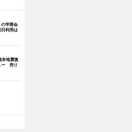
」の竿燈会
初日利用は
熊本地震復
ュー 売り