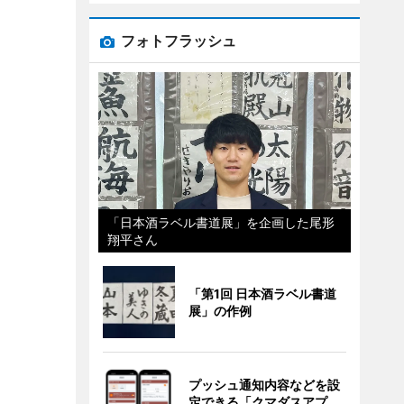
フォトフラッシュ
「日本酒ラベル書道展」を企画した尾形
翔平さん
「第1回 日本酒ラベル書道
展」の作例
プッシュ通知内容などを設
定できる「クマダスアプ