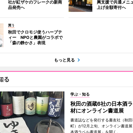
社が紅ザケのフレークの新商
興支援で共通メニ
品発売へ
上げ全額寄付へ
買う
秋田でクロモジ使うハーブテ
ィー NPOと農園がコラボで
「森の静かさ」表現
もっと見る
知る
学ぶ・知る
秋田の酒蔵6社の日本酒ラ
材にオンライン書道展
書道誌などを発行する書友社（秋田
町）が12月上旬、オンライン書道展
本酒ラベル書道展」を開く。