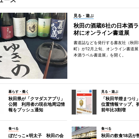
ュース
見る・遊ぶ
秋田の酒蔵6社の日本酒ラ
材にオンライン書道展
書道誌などを発行する書友社（秋田
町）が12月上旬、オンライン書道展
本酒ラベル書道展」を開く。
暮らす・働く
見る・遊ぶ
秋田県が「クマダスアプリ」
「秋田竿燈まつり
公開 利用者の現在地周辺情
位置情報マップ、
報をプッシュ通知
前年比3割増
食べる
食べる
ぼだっこ×明太子 秋田の会
秋田の飲食18店が