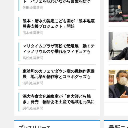
ト パフェを味わいながら言葉を紡ぐ
飯田経済新聞
熊本・清水の認定こども園が「熊本地震
災害支援プロジェクト」開始
熊本経済新聞
マリタイムプラザ高松で恐竜展 動くテ
ィラノサウルスや乗れるフィギュアも
高松経済新聞
東浦和のカフェでダウン症の織物作家個
展 地元染め物作家とコラボグッズも
浦和経済新聞
深大寺食文化編集室が「角大師どら焼
き」発売 物語ある土産で地域を元気に
調布経済新聞
プレスリリース