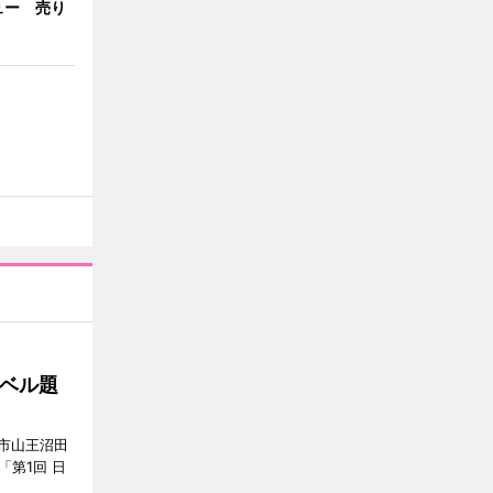
ュー 売り
ベル題
市山王沼田
「第1回 日