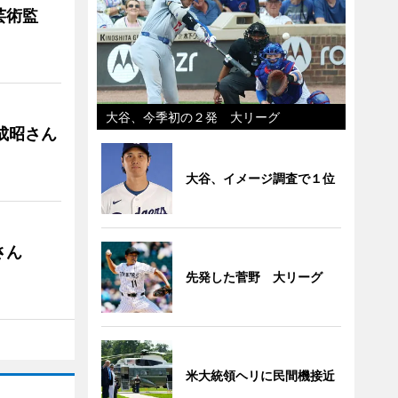
芸術監
大谷、今季初の２発 大リーグ
成昭さん
大谷、イメージ調査で１位
さん
先発した菅野 大リーグ
米大統領ヘリに民間機接近