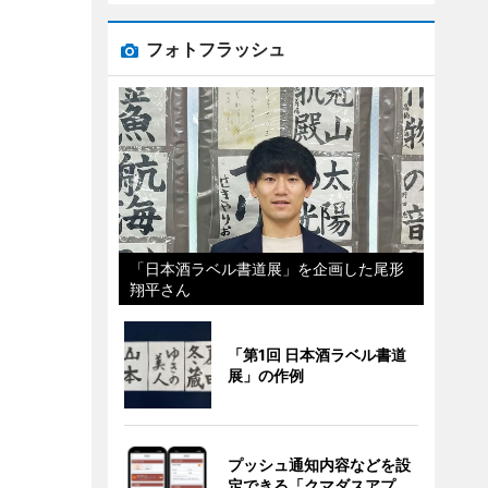
フォトフラッシュ
「日本酒ラベル書道展」を企画した尾形
翔平さん
「第1回 日本酒ラベル書道
展」の作例
プッシュ通知内容などを設
定できる「クマダスアプ