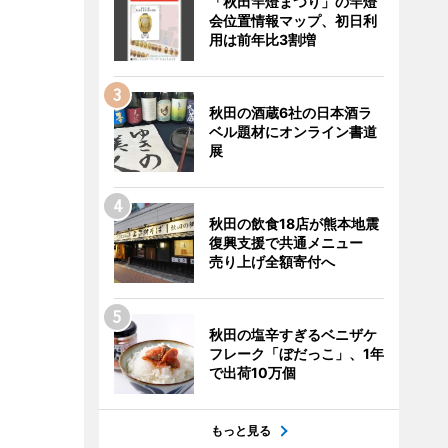
「秋田竿燈まつり」の竿燈
会位置情報マップ、初日利
用は前年比3割増
秋田の酒蔵6社の日本酒ラ
ベル題材にオンライン書道
展
秋田の飲食18店が熊本地震
復興支援で共通メニュー
売り上げ全額寄付へ
秋田の塩辛すぎるベニザケ
フレーク「ぼだっこ」、1年
で出荷10万個
もっと見る