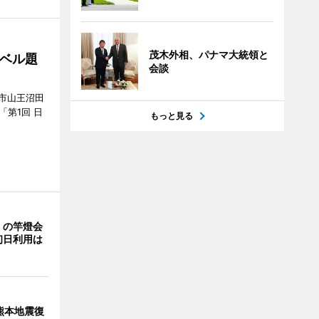
茂木外相、パナマ大統領と
ベル題
会談
市山王沼田
「第1回 日
もっと見る
」の竿燈会
初日利用は
熊本地震復