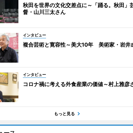
秋田を世界の文化交差点に～「踊る。秋田」
督・山川三太さん
インタビュー
複合芸術と寛容性～美大10年 美術家・岩井
インタビュー
コロナ禍に考える外食産業の価値～村上雅彦
もっと見る