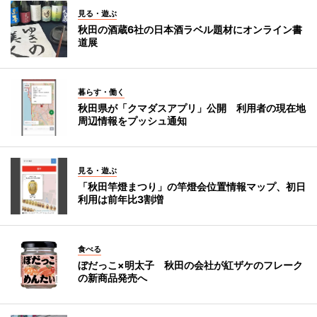
見る・遊ぶ
秋田の酒蔵6社の日本酒ラベル題材にオンライン書
道展
暮らす・働く
秋田県が「クマダスアプリ」公開 利用者の現在地
周辺情報をプッシュ通知
見る・遊ぶ
「秋田竿燈まつり」の竿燈会位置情報マップ、初日
利用は前年比3割増
食べる
ぼだっこ×明太子 秋田の会社が紅ザケのフレーク
の新商品発売へ