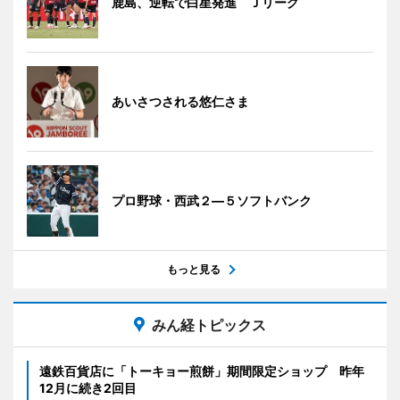
鹿島、逆転で白星発進 Ｊリーグ
あいさつされる悠仁さま
プロ野球・西武２―５ソフトバンク
もっと見る
みん経トピックス
遠鉄百貨店に「トーキョー煎餅」期間限定ショップ 昨年
12月に続き2回目