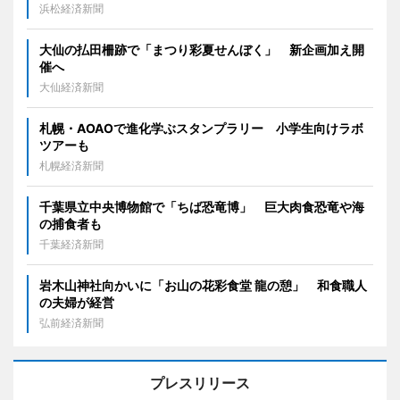
浜松経済新聞
大仙の払田柵跡で「まつり彩夏せんぼく」 新企画加え開
催へ
大仙経済新聞
札幌・AOAOで進化学ぶスタンプラリー 小学生向けラボ
ツアーも
札幌経済新聞
千葉県立中央博物館で「ちば恐竜博」 巨大肉食恐竜や海
の捕食者も
千葉経済新聞
岩木山神社向かいに「お山の花彩食堂 龍の憩」 和食職人
の夫婦が経営
弘前経済新聞
プレスリリース