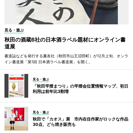
見る・遊ぶ
秋田の酒蔵6社の日本酒ラベル題材にオンライン書
道展
書道誌などを発行する書友社（秋田市山王沼田町）が12月上旬、オンラ
イン書道展「第1回 日本酒ラベル書道展」を開く。
見る・遊ぶ
「秋田竿燈まつり」の竿燈会位置情報マップ、初日
利用は前年比3割増
見る・遊ぶ
秋田で「カオス」展 市内在住作家がロックな作品
30点、どら焼き販売も