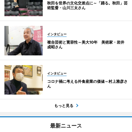
秋田を世界の文化交差点に～「踊る。秋田」芸
術監督・山川三太さん
インタビュー
複合芸術と寛容性～美大10年 美術家・岩井
成昭さん
インタビュー
コロナ禍に考える外食産業の価値～村上雅彦さ
ん
もっと見る
最新ニュース