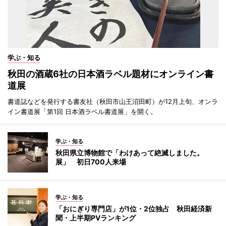
学ぶ・知る
秋田の酒蔵6社の日本酒ラベル題材にオンライン書
道展
書道誌などを発行する書友社（秋田市山王沼田町）が12月上旬、オンラ
イン書道展「第1回 日本酒ラベル書道展」を開く。
学ぶ・知る
秋田県立博物館で「わけあって絶滅しました。
展」 初日700人来場
学ぶ・知る
「おにぎり専門店」が1位・2位独占 秋田経済新
聞・上半期PVランキング