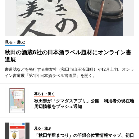
見る・遊ぶ
秋田の酒蔵6社の日本酒ラベル題材にオンライン書
道展
書道誌などを発行する書友社（秋田市山王沼田町）が12月上旬、オンラ
イン書道展「第1回 日本酒ラベル書道展」を開く。
暮らす・働く
秋田県が「クマダスアプリ」公開 利用者の現在地
周辺情報をプッシュ通知
見る・遊ぶ
「秋田竿燈まつり」の竿燈会位置情報マップ、初日