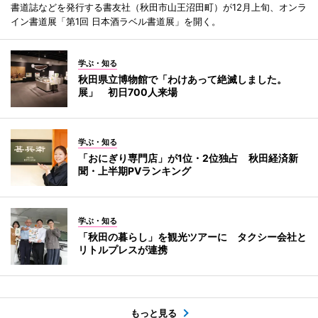
書道誌などを発行する書友社（秋田市山王沼田町）が12月上旬、オンラ
イン書道展「第1回 日本酒ラベル書道展」を開く。
学ぶ・知る
秋田県立博物館で「わけあって絶滅しました。
展」 初日700人来場
学ぶ・知る
「おにぎり専門店」が1位・2位独占 秋田経済新
聞・上半期PVランキング
学ぶ・知る
「秋田の暮らし」を観光ツアーに タクシー会社と
リトルプレスが連携
もっと見る