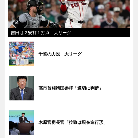
吉田は２安打１打点 大リーグ
千賀の力投 大リーグ
高市首相靖国参拝「適切に判断」
木原官房長官「拉致は現在進行形」