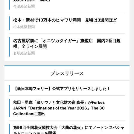
今治経済新聞
松本・新村で13万本のヒマワリ満開 見頃は3週間ほど
松本経済新聞
名古屋駅前に「オニツカタイガー」旗艦店 国内2番目規
模、全ライン展開
名駅経済新聞
プレスリリース
【新日本海フェリー】公式アプリをリリースしました！
秋田・男鹿「蔵サウナと文化財の宿 森長」がForbes
JAPAN「Destinations of the Year 2026」The 30
Collectionに選出
第98回全国花火競技大会「大曲の花火」にてノートン スペシャ
ルドローンショーを開催