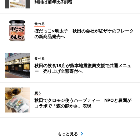
利用は前年比3割増
食べる
ぼだっこ×明太子 秋田の会社が紅ザケのフレーク
の新商品発売へ
食べる
秋田の飲食18店が熊本地震復興支援で共通メニュ
ー 売り上げ全額寄付へ
買う
秋田でクロモジ使うハーブティー NPOと農園が
コラボで「森の静かさ」表現
もっと見る