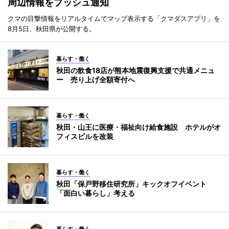
周辺情報をプッシュ通知
クマの目撃情報をリアルタイムでマップ表示する「クマダスアプリ」を
8月5日、秋田県が公開する。
暮らす・働く
秋田の飲食18店が熊本地震復興支援で共通メニュ
ー 売り上げ全額寄付へ
暮らす・働く
秋田・山王に医療・福祉向け給食施設 ホテルがオ
フィスビルを改装
暮らす・働く
秋田「保戸野移住研究所」キックオフイベント
「面白い暮らし」考える
暮らす・働く