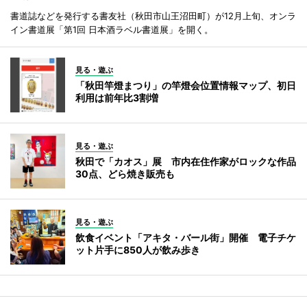
書道誌などを発行する書友社（秋田市山王沼田町）が12月上旬、オンラ
イン書道展「第1回 日本酒ラベル書道展」を開く。
見る・遊ぶ
「秋田竿燈まつり」の竿燈会位置情報マップ、初日
利用は前年比3割増
見る・遊ぶ
秋田で「カオス」展 市内在住作家がロックな作品
30点、どら焼き販売も
見る・遊ぶ
飲食イベント「アキタ・バール街」開催 電子チケ
ット片手に850人が飲み歩き