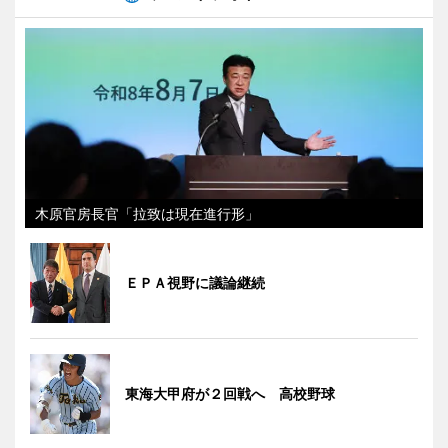
木原官房長官「拉致は現在進行形」
ＥＰＡ視野に議論継続
東海大甲府が２回戦へ 高校野球