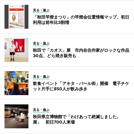
見る・遊ぶ
「秋田竿燈まつり」の竿燈会位置情報マップ、初日
利用は前年比3割増
見る・遊ぶ
秋田で「カオス」展 市内在住作家がロックな作品
30点、どら焼き販売も
見る・遊ぶ
飲食イベント「アキタ・バール街」開催 電子チケ
ット片手に850人が飲み歩き
見る・遊ぶ
秋田県立博物館で「わけあって絶滅しました。
展」 初日700人来場