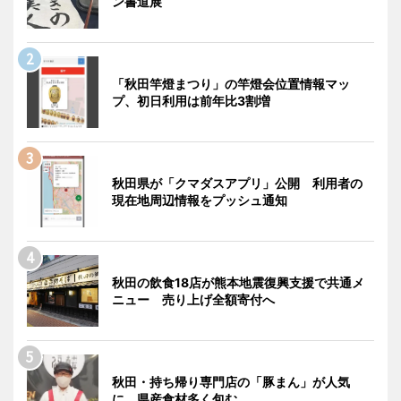
ン書道展
「秋田竿燈まつり」の竿燈会位置情報マッ
プ、初日利用は前年比3割増
秋田県が「クマダスアプリ」公開 利用者の
現在地周辺情報をプッシュ通知
秋田の飲食18店が熊本地震復興支援で共通メ
ニュー 売り上げ全額寄付へ
秋田・持ち帰り専門店の「豚まん」が人気
に 県産食材多く包む