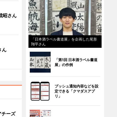
成昭さん
「日本酒ラベル書道展」を企画した尾形
翔平さん
さん
「第1回 日本酒ラベル書道
展」の作例
プッシュ通知内容などを設
定できる「クマダスアプ
リ」
アチーズ