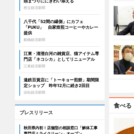
頭まつりににぎわい添える
秩父経済新聞
八千代「52間の縁側」にカフェ
「PUKU」 自家焙煎コーヒーやカレー
提供
船橋経済新聞
江東・清澄白河の雑貨店、猫アイテム専
門店「ネコシカ」としてリニューアル
江東経済新聞
遠鉄百貨店に「トーキョー煎餅」期間限
定ショップ 昨年12月に続き2回目
浜松経済新聞
食べる
プレスリリース
秋田県内初！店舗型の相談窓口「解体工事
専門店ミライクリーン」オープン