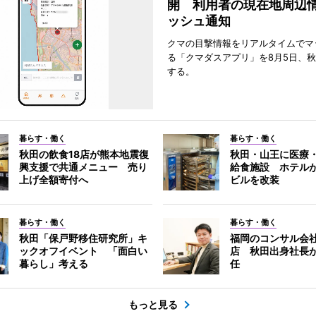
開 利用者の現在地周辺
ッシュ通知
クマの目撃情報をリアルタイムでマ
る「クマダスアプリ」を8月5日、
する。
暮らす・働く
暮らす・働く
秋田の飲食18店が熊本地震復
秋田・山王に医療
興支援で共通メニュー 売り
給食施設 ホテル
上げ全額寄付へ
ビルを改装
暮らす・働く
暮らす・働く
秋田「保戸野移住研究所」キ
福岡のコンサル会
ックオフイベント 「面白い
店 秋田出身社長
暮らし」考える
任
もっと見る