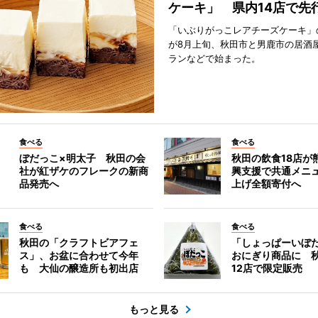
ケーキ」 県内14店で先
「いぶりがっこレアチーズケーキ」
が8月上旬、秋田市と男鹿市の居酒
ランなどで始まった。
食べる
食べる
ぼだっこ×明太子 秋田の会
秋田の飲食18店が
社が紅ザケのフレークの新商
興支援で共通メニ
品発売へ
上げ全額寄付へ
食べる
食べる
秋田の「クラフトビアフェ
「しょっぱーいぼ
ス」、お盆に合わせて今年
おにぎり商品に 
も 大仙の醸造所も初出店
12店で限定販売
もっと見る