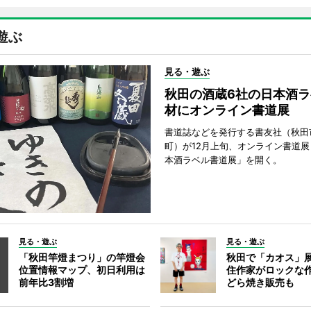
遊ぶ
見る・遊ぶ
秋田の酒蔵6社の日本酒ラ
材にオンライン書道展
書道誌などを発行する書友社（秋田
町）が12月上旬、オンライン書道展
本酒ラベル書道展」を開く。
見る・遊ぶ
見る・遊ぶ
「秋田竿燈まつり」の竿燈会
秋田で「カオス」
位置情報マップ、初日利用は
住作家がロックな作
前年比3割増
どら焼き販売も