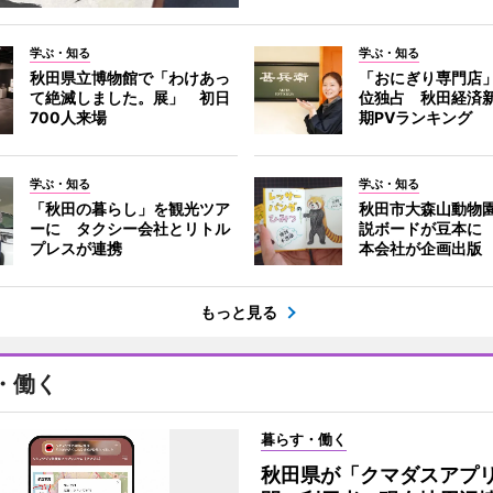
学ぶ・知る
学ぶ・知る
秋田県立博物館で「わけあっ
「おにぎり専門店」
て絶滅しました。展」 初日
位独占 秋田経済
700人来場
期PVランキング
学ぶ・知る
学ぶ・知る
「秋田の暮らし」を観光ツア
秋田市大森山動物
ーに タクシー会社とリトル
説ボードが豆本に
プレスが連携
本会社が企画出版
もっと見る
・働く
暮らす・働く
秋田県が「クマダスアプ