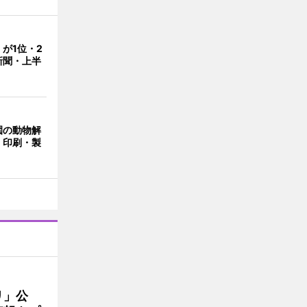
が1位・2
新聞・上半
園の動物解
 印刷・製
リ」公