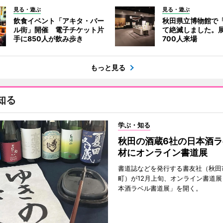
見る・遊ぶ
見る・遊ぶ
飲食イベント「アキタ・バー
秋田県立博物館で
ル街」開催 電子チケット片
て絶滅しました。
手に850人が飲み歩き
700人来場
もっと見る
知る
学ぶ・知る
秋田の酒蔵6社の日本酒ラ
材にオンライン書道展
書道誌などを発行する書友社（秋田
町）が12月上旬、オンライン書道展
本酒ラベル書道展」を開く。