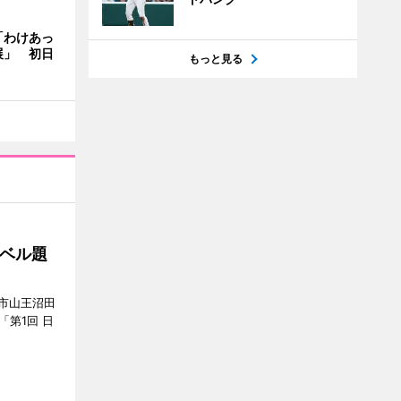
「わけあっ
展」 初日
もっと見る
ベル題
市山王沼田
「第1回 日