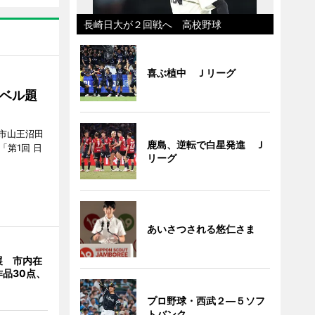
長崎日大が２回戦へ 高校野球
喜ぶ植中 Ｊリーグ
ベル題
市山王沼田
鹿島、逆転で白星発進 Ｊ
「第1回 日
リーグ
あいさつされる悠仁さま
展 市内在
品30点、
プロ野球・西武２―５ソフ
トバンク