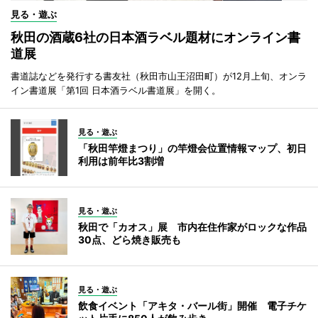
見る・遊ぶ
秋田の酒蔵6社の日本酒ラベル題材にオンライン書
道展
書道誌などを発行する書友社（秋田市山王沼田町）が12月上旬、オンラ
イン書道展「第1回 日本酒ラベル書道展」を開く。
見る・遊ぶ
「秋田竿燈まつり」の竿燈会位置情報マップ、初日
利用は前年比3割増
見る・遊ぶ
秋田で「カオス」展 市内在住作家がロックな作品
30点、どら焼き販売も
見る・遊ぶ
飲食イベント「アキタ・バール街」開催 電子チケ