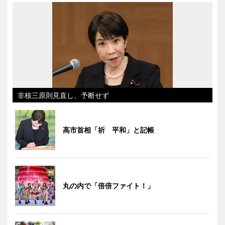
非核三原則見直し、予断せず
高市首相「祈 平和」と記帳
丸の内で「倍倍ファイト！」