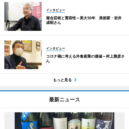
インタビュー
複合芸術と寛容性～美大10年 美術家・岩井
成昭さん
インタビュー
コロナ禍に考える外食産業の価値～村上雅彦さ
ん
もっと見る
最新ニュース