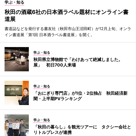
学ぶ・知る
秋田の酒蔵6社の日本酒ラベル題材にオンライン書
道展
書道誌などを発行する書友社（秋田市山王沼田町）が12月上旬、オンラ
イン書道展「第1回 日本酒ラベル書道展」を開く。
学ぶ・知る
秋田県立博物館で「わけあって絶滅しました。
展」 初日700人来場
学ぶ・知る
「おにぎり専門店」が1位・2位独占 秋田経済新
聞・上半期PVランキング
学ぶ・知る
「秋田の暮らし」を観光ツアーに タクシー会社と
リトルプレスが連携