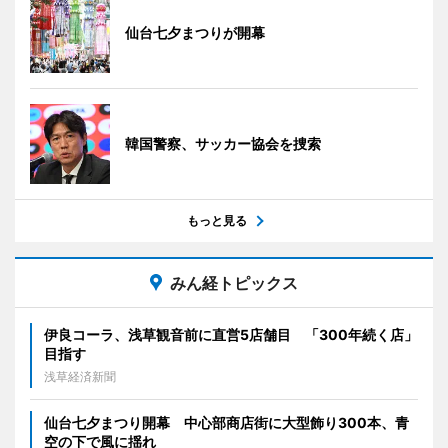
仙台七夕まつりが開幕
韓国警察、サッカー協会を捜索
もっと見る
みん経トピックス
伊良コーラ、浅草観音前に直営5店舗目 「300年続く店」
目指す
浅草経済新聞
仙台七夕まつり開幕 中心部商店街に大型飾り300本、青
空の下で風に揺れ