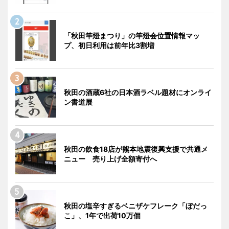
「秋田竿燈まつり」の竿燈会位置情報マッ
プ、初日利用は前年比3割増
秋田の酒蔵6社の日本酒ラベル題材にオンライ
ン書道展
秋田の飲食18店が熊本地震復興支援で共通メ
ニュー 売り上げ全額寄付へ
秋田の塩辛すぎるベニザケフレーク「ぼだっ
こ」、1年で出荷10万個