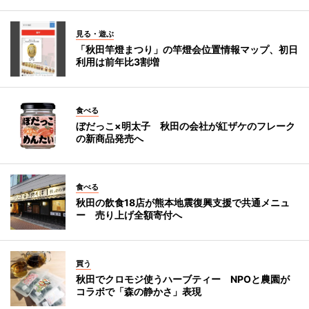
見る・遊ぶ
「秋田竿燈まつり」の竿燈会位置情報マップ、初日
利用は前年比3割増
食べる
ぼだっこ×明太子 秋田の会社が紅ザケのフレーク
の新商品発売へ
食べる
秋田の飲食18店が熊本地震復興支援で共通メニュ
ー 売り上げ全額寄付へ
買う
秋田でクロモジ使うハーブティー NPOと農園が
コラボで「森の静かさ」表現