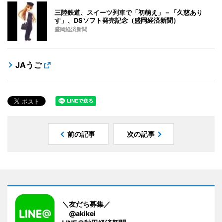
三陸鉄道、スイーツ列車で「初萌え」－「久慈あり
す」、DSソフト発売記念（盛岡経済新聞）
盛岡経済新聞
JAうご
前の記事
次の記事
＼友だち募集／
@akikei