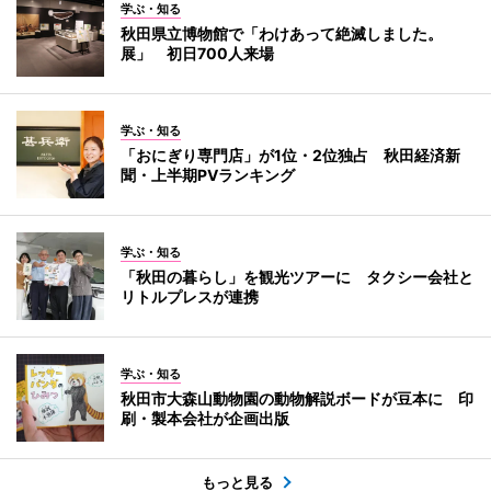
学ぶ・知る
秋田県立博物館で「わけあって絶滅しました。
展」 初日700人来場
学ぶ・知る
「おにぎり専門店」が1位・2位独占 秋田経済新
聞・上半期PVランキング
学ぶ・知る
「秋田の暮らし」を観光ツアーに タクシー会社と
リトルプレスが連携
学ぶ・知る
秋田市大森山動物園の動物解説ボードが豆本に 印
刷・製本会社が企画出版
もっと見る