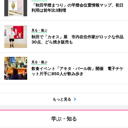
「秋田竿燈まつり」の竿燈会位置情報マップ、初日
利用は前年比3割増
見る・遊ぶ
秋田で「カオス」展 市内在住作家がロックな作品
30点、どら焼き販売も
見る・遊ぶ
飲食イベント「アキタ・バール街」開催 電子チケ
ット片手に850人が飲み歩き
もっと見る
学ぶ・知る