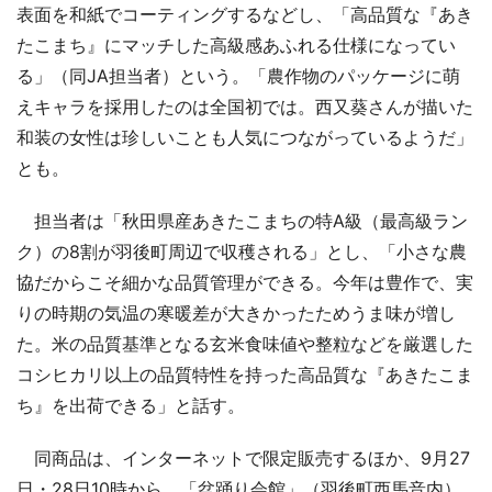
表面を和紙でコーティングするなどし、「高品質な『あき
たこまち』にマッチした高級感あふれる仕様になってい
る」（同JA担当者）という。「農作物のパッケージに萌
えキャラを採用したのは全国初では。西又葵さんが描いた
和装の女性は珍しいことも人気につながっているようだ」
とも。
担当者は「秋田県産あきたこまちの特A級（最高級ラン
ク）の8割が羽後町周辺で収穫される」とし、「小さな農
協だからこそ細かな品質管理ができる。今年は豊作で、実
りの時期の気温の寒暖差が大きかったためうま味が増し
た。米の品質基準となる玄米食味値や整粒などを厳選した
コシヒカリ以上の品質特性を持った高品質な『あきたこま
ち』を出荷できる」と話す。
同商品は、インターネットで限定販売するほか、9月27
日・28日10時から、「盆踊り会館」（羽後町西馬音内）