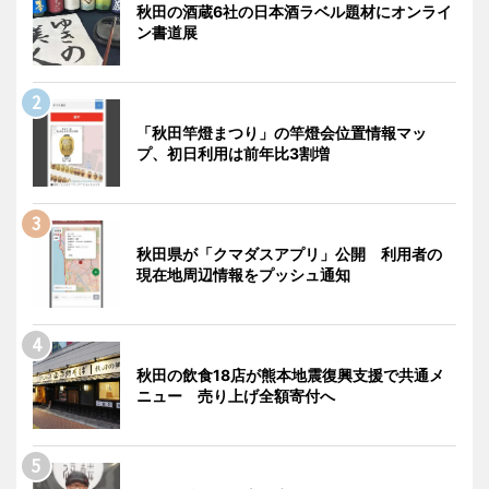
秋田の酒蔵6社の日本酒ラベル題材にオンライ
ン書道展
「秋田竿燈まつり」の竿燈会位置情報マッ
プ、初日利用は前年比3割増
秋田県が「クマダスアプリ」公開 利用者の
現在地周辺情報をプッシュ通知
秋田の飲食18店が熊本地震復興支援で共通メ
ニュー 売り上げ全額寄付へ