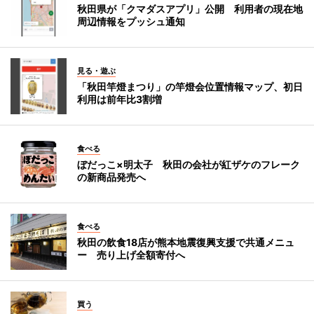
秋田県が「クマダスアプリ」公開 利用者の現在地
周辺情報をプッシュ通知
見る・遊ぶ
「秋田竿燈まつり」の竿燈会位置情報マップ、初日
利用は前年比3割増
食べる
ぼだっこ×明太子 秋田の会社が紅ザケのフレーク
の新商品発売へ
食べる
秋田の飲食18店が熊本地震復興支援で共通メニュ
ー 売り上げ全額寄付へ
買う