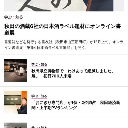
学ぶ・知る
秋田の酒蔵6社の日本酒ラベル題材にオンライン書
道展
書道誌などを発行する書友社（秋田市山王沼田町）が12月上旬、オンラ
イン書道展「第1回 日本酒ラベル書道展」を開く。
学ぶ・知る
秋田県立博物館で「わけあって絶滅しました。
展」 初日700人来場
学ぶ・知る
「おにぎり専門店」が1位・2位独占 秋田経済新
聞・上半期PVランキング
学ぶ・知る