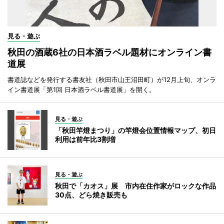
見る・遊ぶ
秋田の酒蔵6社の日本酒ラベル題材にオンライン書
道展
書道誌などを発行する書友社（秋田市山王沼田町）が12月上旬、オンラ
イン書道展「第1回 日本酒ラベル書道展」を開く。
見る・遊ぶ
「秋田竿燈まつり」の竿燈会位置情報マップ、初日
利用は前年比3割増
見る・遊ぶ
秋田で「カオス」展 市内在住作家がロックな作品
30点、どら焼き販売も