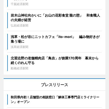
千葉経済新聞
岩木山神社向かいに「お山の花彩食堂 龍の憩」 和食職人
の夫婦が経営
弘前経済新聞
浅草・松が谷にニットカフェ「ito-mori」 編み物好きが
集う場に
浅草経済新聞
北習志野の老舗精肉店「鳥吉」が創業170周年 幕末から
続くのれん守る
船橋経済新聞
プレスリリース
秋田県内初！店舗型の相談窓口「解体工事専門店ミライクリー
ン」オープン