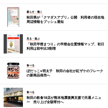
暮らす・働く
秋田県が「クマダスアプリ」公開 利用者の現在地
周辺情報をプッシュ通知
見る・遊ぶ
「秋田竿燈まつり」の竿燈会位置情報マップ、初日
利用は前年比3割増
食べる
ぼだっこ×明太子 秋田の会社が紅ザケのフレーク
の新商品発売へ
食べる
秋田の飲食18店が熊本地震復興支援で共通メニュ
ー 売り上げ全額寄付へ