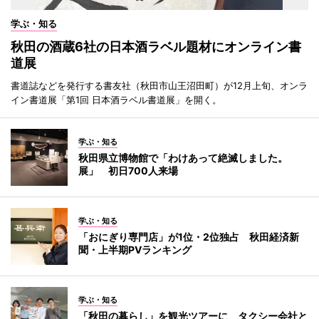
学ぶ・知る
秋田の酒蔵6社の日本酒ラベル題材にオンライン書
道展
書道誌などを発行する書友社（秋田市山王沼田町）が12月上旬、オンラ
イン書道展「第1回 日本酒ラベル書道展」を開く。
学ぶ・知る
秋田県立博物館で「わけあって絶滅しました。
展」 初日700人来場
学ぶ・知る
「おにぎり専門店」が1位・2位独占 秋田経済新
聞・上半期PVランキング
学ぶ・知る
「秋田の暮らし」を観光ツアーに タクシー会社と