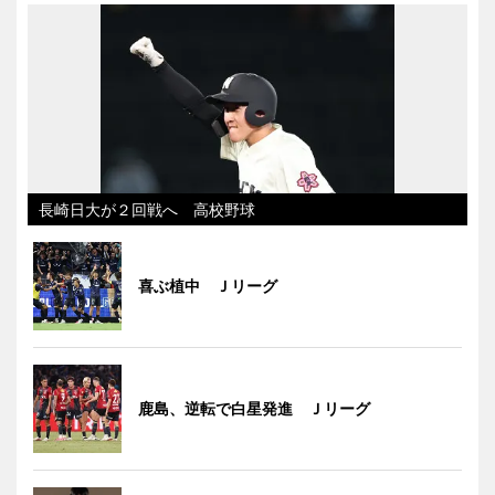
長崎日大が２回戦へ 高校野球
喜ぶ植中 Ｊリーグ
鹿島、逆転で白星発進 Ｊリーグ