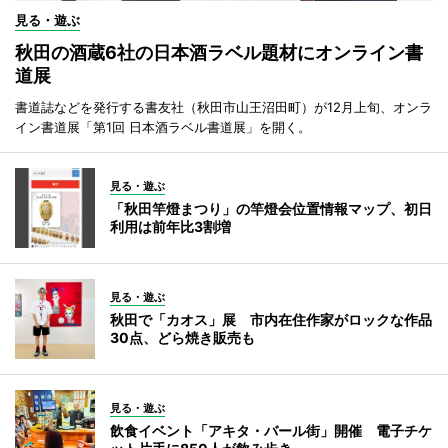
見る・遊ぶ
秋田の酒蔵6社の日本酒ラベル題材にオンライン書
道展
書道誌などを発行する書友社（秋田市山王沼田町）が12月上旬、オンラ
イン書道展「第1回 日本酒ラベル書道展」を開く。
見る・遊ぶ
「秋田竿燈まつり」の竿燈会位置情報マップ、初日
利用は前年比3割増
見る・遊ぶ
秋田で「カオス」展 市内在住作家がロックな作品
30点、どら焼き販売も
見る・遊ぶ
飲食イベント「アキタ・バール街」開催 電子チケ