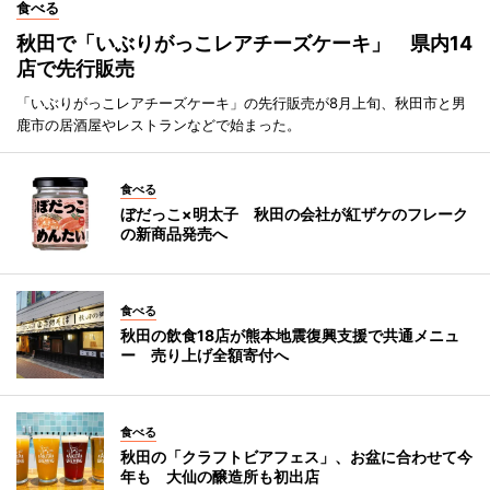
食べる
秋田で「いぶりがっこレアチーズケーキ」 県内14
店で先行販売
「いぶりがっこレアチーズケーキ」の先行販売が8月上旬、秋田市と男
鹿市の居酒屋やレストランなどで始まった。
食べる
ぼだっこ×明太子 秋田の会社が紅ザケのフレーク
の新商品発売へ
食べる
秋田の飲食18店が熊本地震復興支援で共通メニュ
ー 売り上げ全額寄付へ
食べる
秋田の「クラフトビアフェス」、お盆に合わせて今
年も 大仙の醸造所も初出店