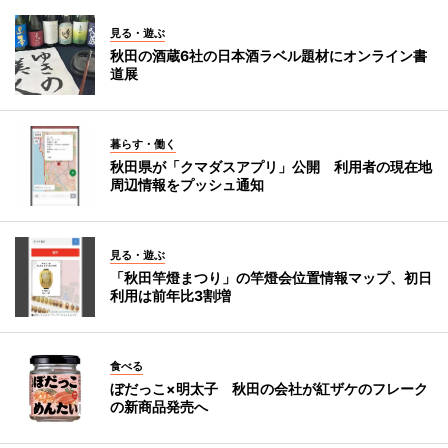
見る・遊ぶ
秋田の酒蔵6社の日本酒ラベル題材にオンライン書
道展
暮らす・働く
秋田県が「クマダスアプリ」公開 利用者の現在地
周辺情報をプッシュ通知
見る・遊ぶ
「秋田竿燈まつり」の竿燈会位置情報マップ、初日
利用は前年比3割増
食べる
ぼだっこ×明太子 秋田の会社が紅ザケのフレーク
の新商品発売へ