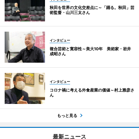
秋田を世界の文化交差点に～「踊る。秋田」芸
術監督・山川三太さん
インタビュー
複合芸術と寛容性～美大10年 美術家・岩井
成昭さん
インタビュー
コロナ禍に考える外食産業の価値～村上雅彦さ
ん
もっと見る
最新ニュース