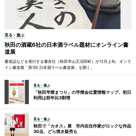
見る・遊ぶ
秋田の酒蔵6社の日本酒ラベル題材にオンライン書
道展
書道誌などを発行する書友社（秋田市山王沼田町）が12月上旬、オンラ
イン書道展「第1回 日本酒ラベル書道展」を開く。
見る・遊ぶ
「秋田竿燈まつり」の竿燈会位置情報マップ、初日
利用は前年比3割増
見る・遊ぶ
秋田で「カオス」展 市内在住作家がロックな作品
30点、どら焼き販売も