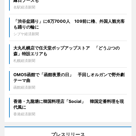
縁日ブースも
名駅経済新聞
「渋谷盆踊り」に6万7000人 109前に櫓、外国人観光客
も踊りの輪に
シブヤ経済新聞
大丸札幌店で任天堂ポップアップストア 「どうぶつの
森」特設エリアも
札幌経済新聞
OMO5函館で「函館夜景の日」 手回しオルガンで野外劇
テーマ曲
函館経済新聞
香港・九龍塘に韓国料理店「Social」 韓国定番料理を現
代風に
香港経済新聞
プレスリリース