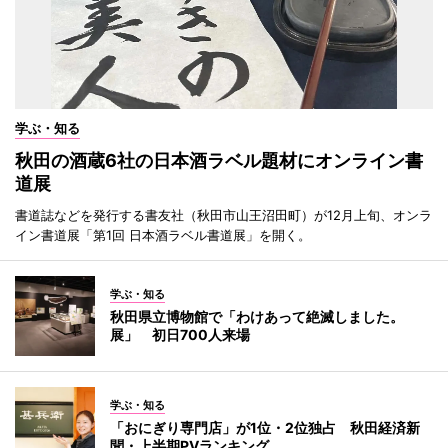
学ぶ・知る
秋田の酒蔵6社の日本酒ラベル題材にオンライン書
道展
書道誌などを発行する書友社（秋田市山王沼田町）が12月上旬、オンラ
イン書道展「第1回 日本酒ラベル書道展」を開く。
学ぶ・知る
秋田県立博物館で「わけあって絶滅しました。
展」 初日700人来場
学ぶ・知る
「おにぎり専門店」が1位・2位独占 秋田経済新
聞・上半期PVランキング